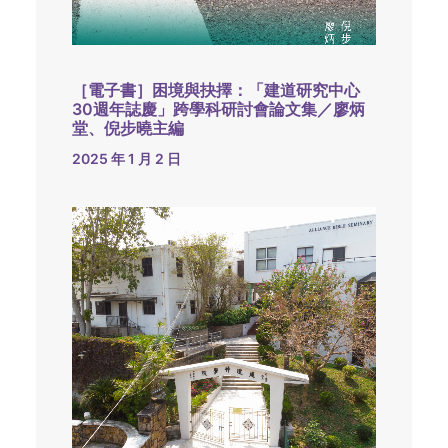
［電子書］困境與抉擇：「建道研究中心
30週年誌慶」跨學科研討會論文集／廖炳
堂、倪步曉主編
2025 年 1 月 2 日