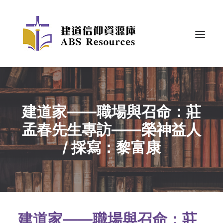
建道家——職場與召命：莊
孟春先生專訪——榮神益人
/ 採寫：黎富康
建道家——職場與召命：莊