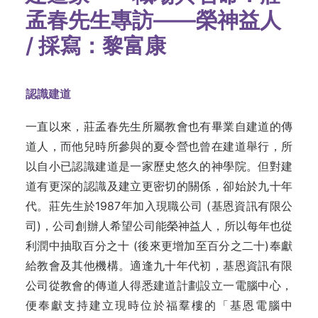
孟春先生專訪——榮神益人
/
採寫：黎富康
認識建道
一直以來，莊孟春先生所屬教會也有畢業自建道的傳
道人，而他兒時所參與的夏令營也曾在建道舉行，所
以自小已認識建道是一家歷史悠久的神學院。但對建
道有更深的認識及建立更密切的關係，卻始於九十年
代。莊先生於1987年加入現職公司 (基恩資訊有限公
司)，公司創辦人希望公司能榮神益人，所以每年也從
利潤中抽取百分之十 (後來更增加至百分之二十)奉獻
給教會及其他機構。適逢九十年代初，基恩資訊有限
公司從教會的傳道人得悉建道計劃設立一電腦中心，
便奉獻支持建立現時位於福羣樓的「基恩電腦中