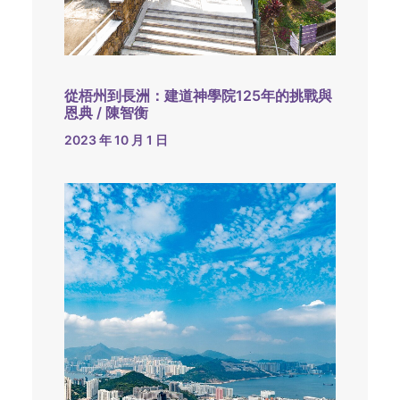
從梧州到長洲：建道神學院125年的挑戰與
恩典 / 陳智衡
2023 年 10 月 1 日