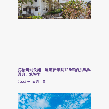
從梧州到長洲：建道神學院125年的挑戰與
恩典 / 陳智衡
2023 年 10 月 1 日