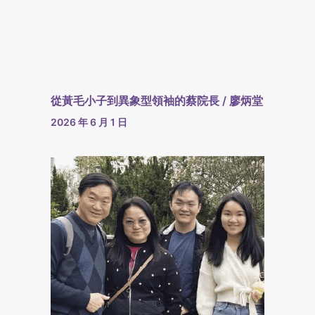
從黃毛小子到異象型領袖的蔡院長 / 廖炳堂
2026 年 6 月 1 日