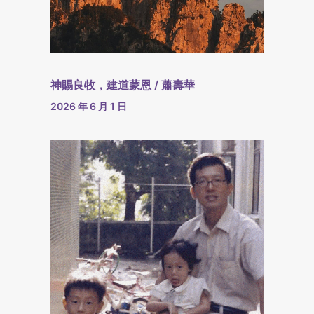
神賜良牧，建道蒙恩 / 蕭壽華
2026 年 6 月 1 日