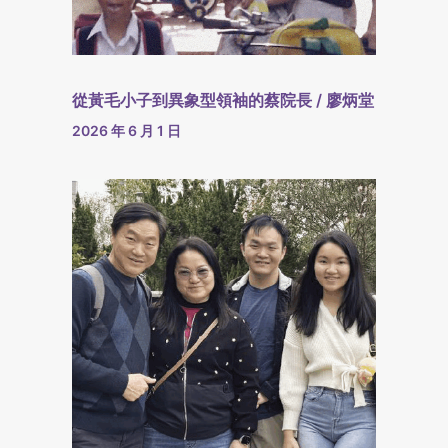
從黃毛小子到異象型領袖的蔡院長 / 廖炳堂
2026 年 6 月 1 日