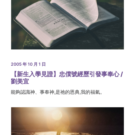
2005 年 10 月 1 日
【新生入學見證】忠僕號經歷引發事奉心 /
劉美宜
能夠認識神、事奉神,是祂的恩典,我的福氣。