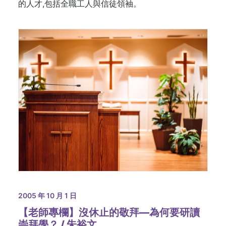
的人才,包括全職工人與信徒領袖。
2005 年 10 月 1 日
【老師專欄】沒休止的敬拜—為何要研讀
崇拜學？ / 朱裕文