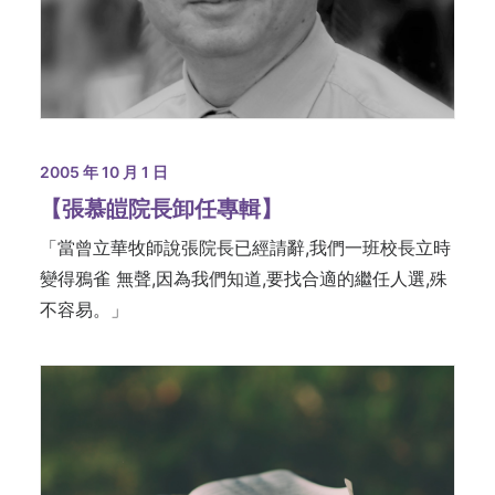
2005 年 10 月 1 日
【張慕皚院長卸任專輯】
「當曾立華牧師說張院長已經請辭,我們一班校長立時
變得鴉雀 無聲,因為我們知道,要找合適的繼任人選,殊
不容易。」