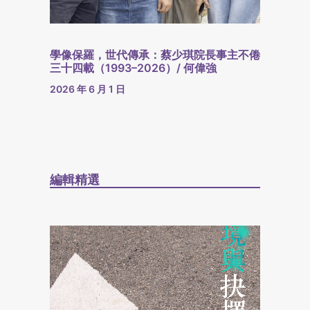
學像保羅，世代傳承：蔡少琪院長事主不倦
三十四載（1993–2026）/ 何偉強
2026 年 6 月 1 日
編輯精選