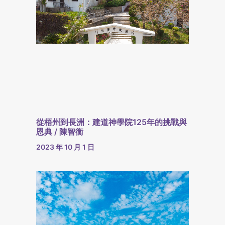
從梧州到長洲：建道神學院125年的挑戰與
恩典 / 陳智衡
2023 年 10 月 1 日