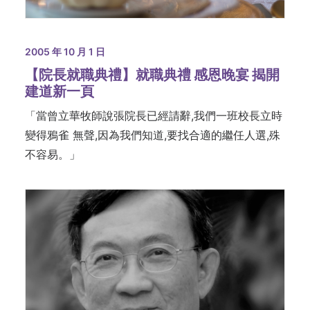
2005 年 10 月 1 日
【院長就職典禮】就職典禮 感恩晚宴 揭開
建道新一頁
「當曾立華牧師說張院長已經請辭,我們一班校長立時
變得鴉雀 無聲,因為我們知道,要找合適的繼任人選,殊
不容易。」