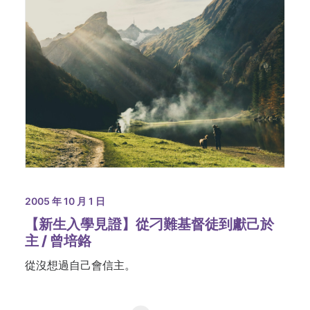
2005 年 10 月 1 日
【新生入學見證】從刁難基督徒到獻己於
主 / 曾培鉻
從沒想過自己會信主。