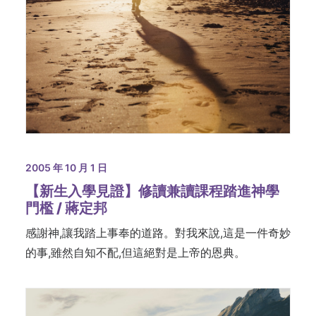
2005 年 10 月 1 日
【新生入學見證】修讀兼讀課程踏進神學
門檻 / 蔣定邦
感謝神,讓我踏上事奉的道路。對我來說,這是一件奇妙
的事,雖然自知不配,但這絕對是上帝的恩典。