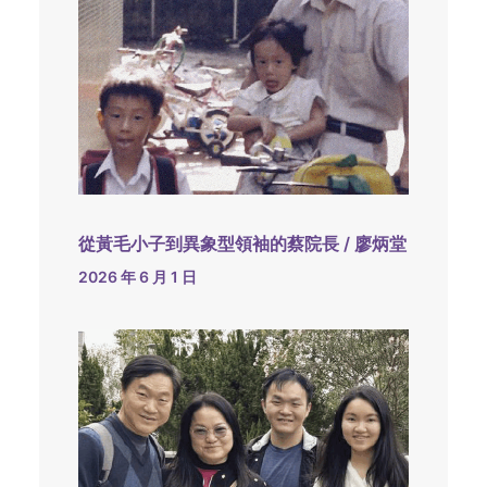
從黃毛小子到異象型領袖的蔡院長 / 廖炳堂
2026 年 6 月 1 日