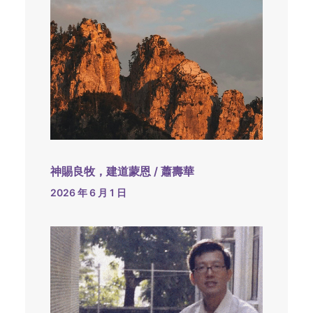
神賜良牧，建道蒙恩 / 蕭壽華
2026 年 6 月 1 日