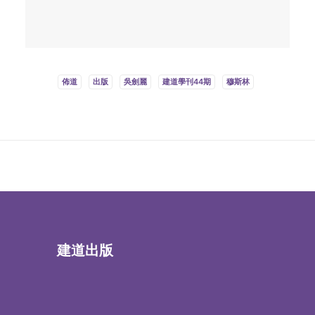
佈道
出版
吳劍麗
建道學刊44期
穆斯林
建道出版