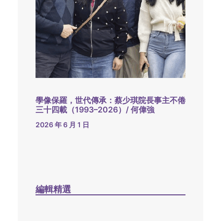
學像保羅，世代傳承：蔡少琪院長事主不倦
三十四載（1993–2026）/ 何偉強
2026 年 6 月 1 日
編輯精選