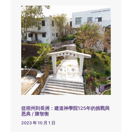
從梧州到長洲：建道神學院125年的挑戰與
恩典 / 陳智衡
2023 年 10 月 1 日