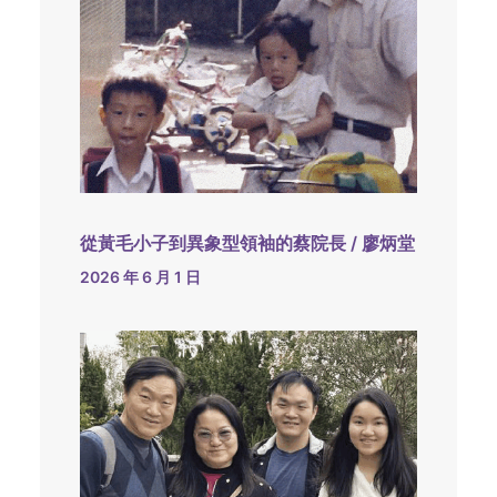
從黃毛小子到異象型領袖的蔡院長 / 廖炳堂
2026 年 6 月 1 日