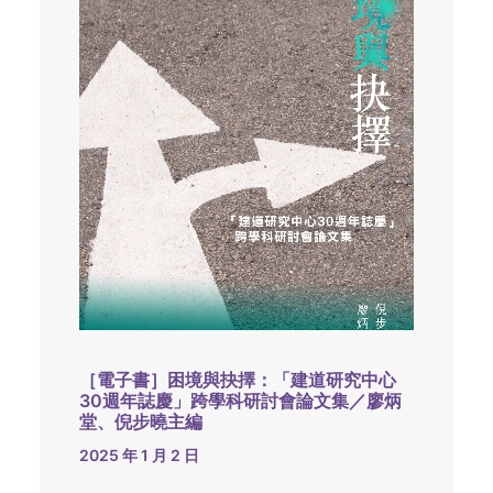
［電子書］困境與抉擇：「建道研究中心
30週年誌慶」跨學科研討會論文集／廖炳
堂、倪步曉主編
2025 年 1 月 2 日