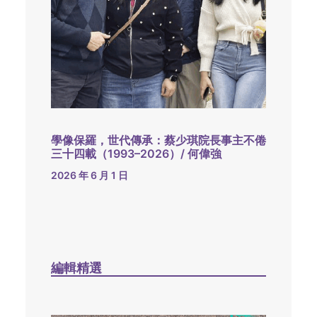
學像保羅，世代傳承：蔡少琪院長事主不倦
三十四載（1993–2026）/ 何偉強
2026 年 6 月 1 日
編輯精選