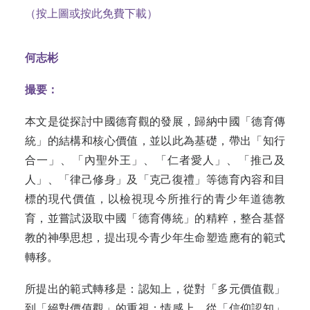
（按上圖或按此免費下載）
何志彬
撮要：
本文是從探討中國德育觀的發展，歸納中國「德育傳
統」的結構和核心價值，並以此為基礎，帶出「知行
合一」、「內聖外王」、「仁者愛人」、「推己及
人」、「律己修身」及「克己復禮」等德育內容和目
標的現代價值，以檢視現今所推行的青少年道德教
育，並嘗試汲取中國「德育傳統」的精粹，整合基督
教的神學思想，提出現今青少年生命塑造應有的範式
轉移
。
所提出的範式轉
移是：
認知上，從對「多元價值觀」
到「絕對價值觀」的重
視；
情感上，從「信仰認知」