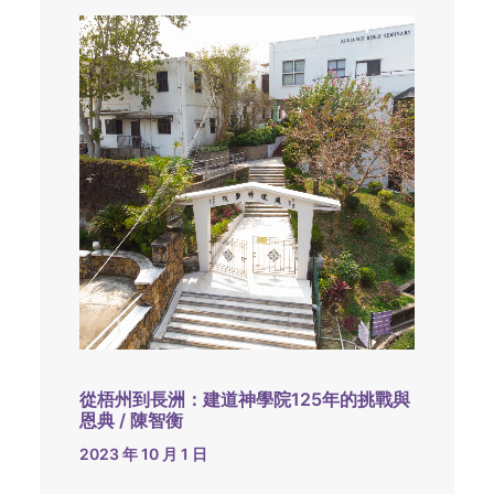
從梧州到長洲：建道神學院125年的挑戰與
恩典 / 陳智衡
2023 年 10 月 1 日