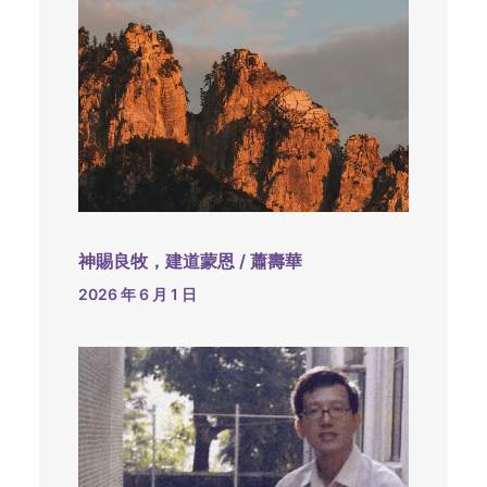
神賜良牧，建道蒙恩 / 蕭壽華
2026 年 6 月 1 日