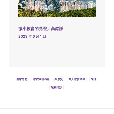
微小教會的見證／高銘謙
2023 年 6 月 1 日
儒家思想
教牧期刊6期
梁景賢
華人教會領袖
領導
領袖培訓