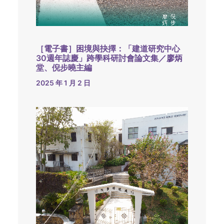
［電子書］困境與抉擇：「建道研究中心
30週年誌慶」跨學科研討會論文集／廖炳
堂、倪步曉主編
2025 年 1 月 2 日