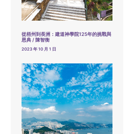
從梧州到長洲：建道神學院125年的挑戰與
恩典 / 陳智衡
2023 年 10 月 1 日