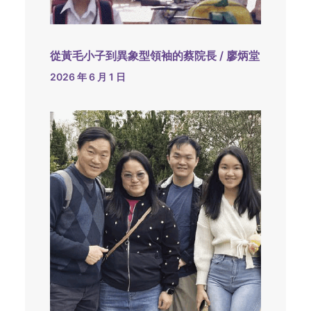
從黃毛小子到異象型領袖的蔡院長 / 廖炳堂
2026 年 6 月 1 日