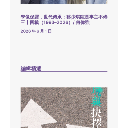
學像保羅，世代傳承：蔡少琪院長事主不倦
三十四載（1993–2026）/ 何偉強
2026 年 6 月 1 日
編輯精選