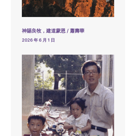
神賜良牧，建道蒙恩 / 蕭壽華
2026 年 6 月 1 日