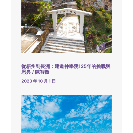
從梧州到長洲：建道神學院125年的挑戰與
恩典 / 陳智衡
2023 年 10 月 1 日