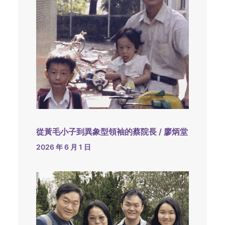
從黃毛小子到異象型領袖的蔡院長 / 廖炳堂
2026 年 6 月 1 日