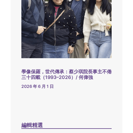
學像保羅，世代傳承：蔡少琪院長事主不倦
三十四載（1993–2026）/ 何偉強
2026 年 6 月 1 日
編輯精選