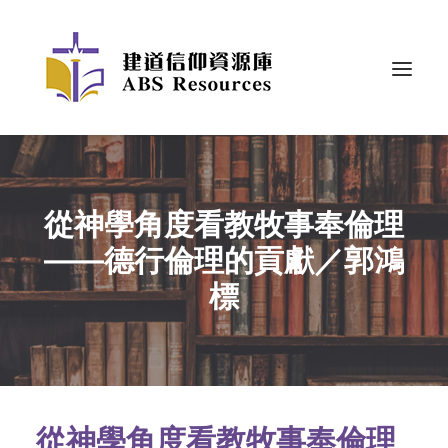
從神學角度看教牧事奉倫理
——德行倫理的貢獻／郭鴻
標
從神學角度看教牧事奉倫理