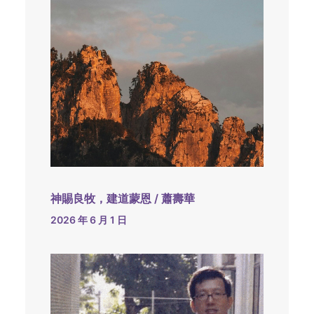
神賜良牧，建道蒙恩 / 蕭壽華
2026 年 6 月 1 日