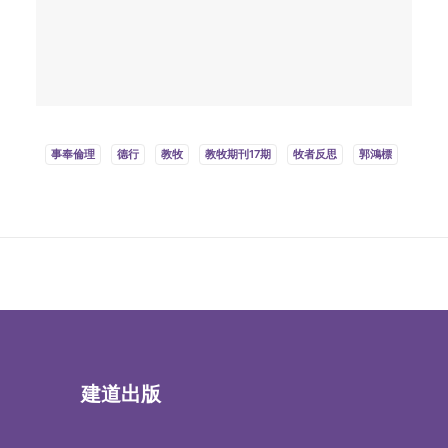
事奉倫理
德行
教牧
教牧期刊17期
牧者反思
郭鴻標
建道出版