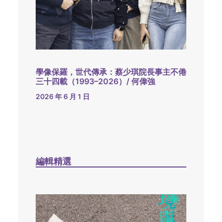
學像保羅，世代傳承：蔡少琪院長事主不倦
三十四載（1993–2026）/ 何偉強
2026 年 6 月 1 日
編輯精選