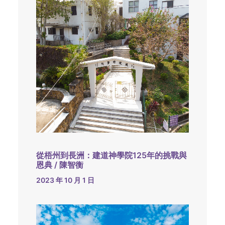
從梧州到長洲：建道神學院125年的挑戰與
恩典 / 陳智衡
2023 年 10 月 1 日