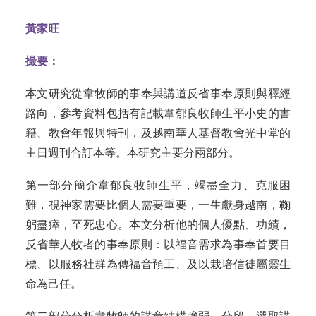
黃家旺
撮要：
本文研究從韋牧師的事奉與講道反省事奉原則與釋經
路向，參考資料包括有記載韋郁良牧師生平小史的書
籍、教會年報與特刊，及越南華人基督教會光中堂的
主日週刊合訂本等。本研究主要分兩部分。
第一部分簡介韋郁良牧師生平，竭盡全力、克服困
難，視神家需要比個人需要重要，一生獻身越南，鞠
躬盡瘁
，
至死忠心。本文分析他的個人優
點、
功績，
反省華人牧者的事奉原則：以福音需求為事奉首要目
標、以服務社群為傳福音預
工
、及以栽培信徒屬靈生
命為己任。