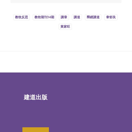
教牧反思
教牧期刊14期
講章
講道
釋經講道
韋郁良
黃家旺
建道出版