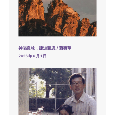
神賜良牧，建道蒙恩 / 蕭壽華
2026 年 6 月 1 日