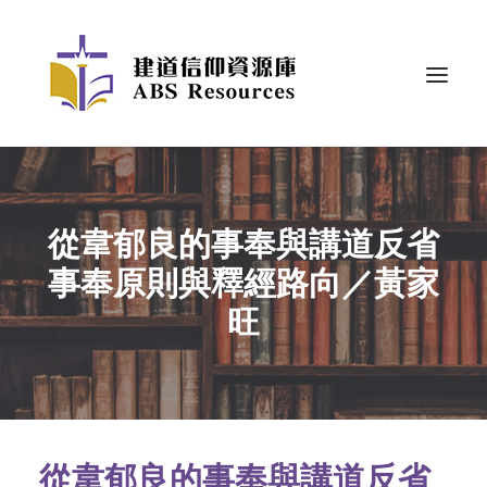
從韋郁良的事奉與講道反省
事奉原則與釋經路向／黃家
旺
從韋郁良的事奉與講道反省