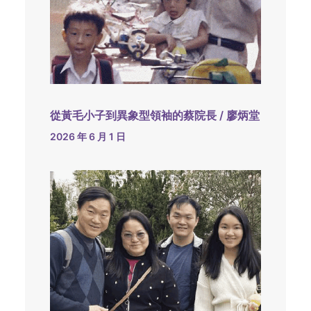
從黃毛小子到異象型領袖的蔡院長 / 廖炳堂
2026 年 6 月 1 日