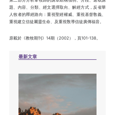
第二部分分析韋牧師的講章結構強弱、分段、選取講
題、內容、分類、經文選擇取向、解經方式，反省華
人牧者的釋經路向：重視聖經權威、重視基督敎
義
、
重視建立信徒屬靈生
命
、及重視敎導信徒廣傳福音。
原載於《教牧期刊》14期（2002），頁101-138。
最新文章