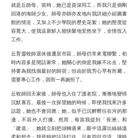
就是丘師母。當時，她已是資深同工，而我只是個剛
回港的海歸少女。師母亦師亦友地向我詳細介紹圖書
館的情況，又加上不少學院的歷史花絮；她的態度從
容寬大，使我這新鮮人能快樂地安然坐下，全情投入
工作。
丘育靈牧師退休後遷居市區，師母仍常來電聯繫，初
時內容多是閒話家常，她關心的倒是我嫁不出去，堅
持要為我找個最好的歸宿；但由於我芳心早有所屬，
需要專心工作，因而一再婉拒了。
丘牧師回天家後，師母也入住了護老院，漸漸地變得
沉默寡言。最後一次探望她的時候，即便我找來許多
話題，她也不會回應；她，似乎已沉醉嚮往在河的那
邊，不容外人打擾。然而，每當我提到「長洲」和
「建道」，她就立刻把頭轉過來，眼中流露出絲絲溫
柔和想念；我登時把話語打住，只有四目交流，讓時