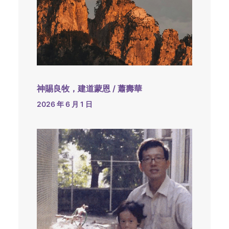
神賜良牧，建道蒙恩 / 蕭壽華
2026 年 6 月 1 日