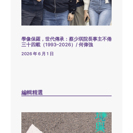
學像保羅，世代傳承：蔡少琪院長事主不倦
三十四載（1993–2026）/ 何偉強
2026 年 6 月 1 日
編輯精選