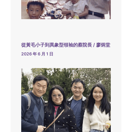
從黃毛小子到異象型領袖的蔡院長 / 廖炳堂
2026 年 6 月 1 日