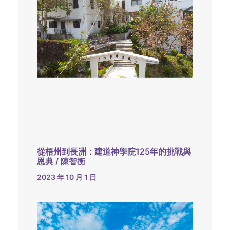
從梧州到長洲：建道神學院125年的挑戰與
恩典 / 陳智衡
2023 年 10 月 1 日