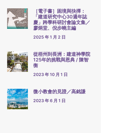
［電子書］困境與抉擇：
「建道研究中心30週年誌
慶」跨學科研討會論文集／
廖炳堂、倪步曉主編
2025 年 1 月 2 日
從梧州到長洲：建道神學院
125年的挑戰與恩典 / 陳智
衡
2023 年 10 月 1 日
微小教會的見證／高銘謙
2023 年 6 月 1 日