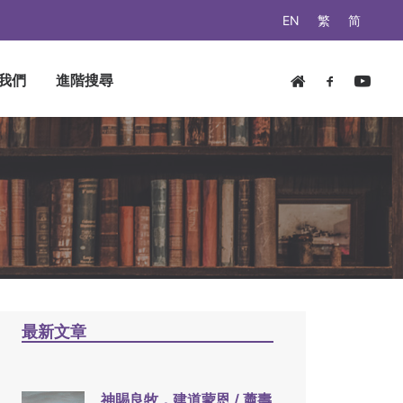
EN
繁
简
我們
進階搜尋
最新文章
神賜良牧，建道蒙恩 / 蕭壽