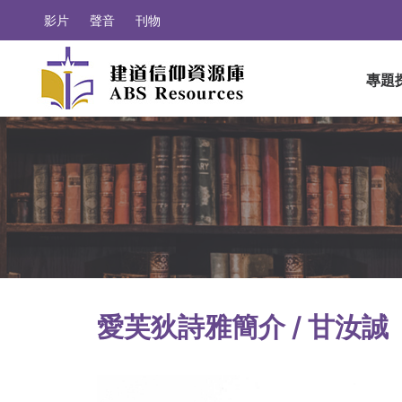
影片
聲音
刊物
專題
愛芙狄詩雅簡介 / 甘汝誠