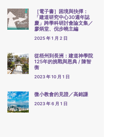
［電子書］困境與抉擇：
「建道研究中心30週年誌
慶」跨學科研討會論文集／
廖炳堂、倪步曉主編
2025 年 1 月 2 日
從梧州到長洲：建道神學院
125年的挑戰與恩典 / 陳智
衡
2023 年 10 月 1 日
微小教會的見證／高銘謙
2023 年 6 月 1 日