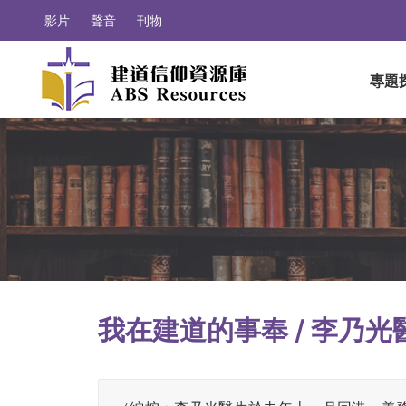
影片
聲音
刊物
專題
我在建道的事奉 / 李乃光