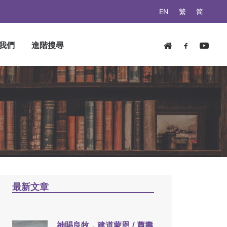
EN
繁
简
我們
進階搜尋
最新文章
神賜良牧，建道蒙恩 / 蕭壽