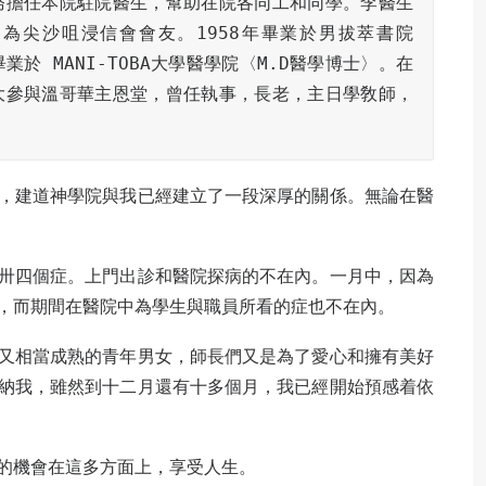
務擔任本院駐院醫生，幫助在院各同工和同學。李醫生
，為尖沙咀浸信會會友。1958年畢業於男拔萃書院 
畢業於 MANI­-TOBA大學醫學院〈M.D醫學博士〉。在
大參與溫哥華主恩堂，曾任執事，長老，主日學敎師，
，建道神學院與我已經建立了一段深厚的關係。無論在醫
卅四個症。上門出診和醫院探病的不在內。一月中，因為
，而期間在醫院中為學生與職員所看的症也不在內。
又相當成熟的青年男女，師長們又是為了愛心和擁有美好
納我，雖然到十二月還有十多個月，我已經開始預感着依
的機會在這多方面上，享受人生。