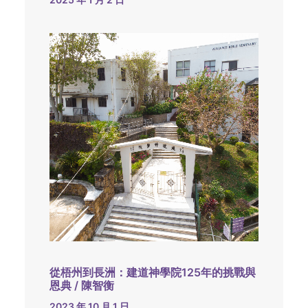
從梧州到長洲：建道神學院125年的挑戰與
恩典 / 陳智衡
2023 年 10 月 1 日