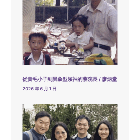
從黃毛小子到異象型領袖的蔡院長 / 廖炳堂
2026 年 6 月 1 日