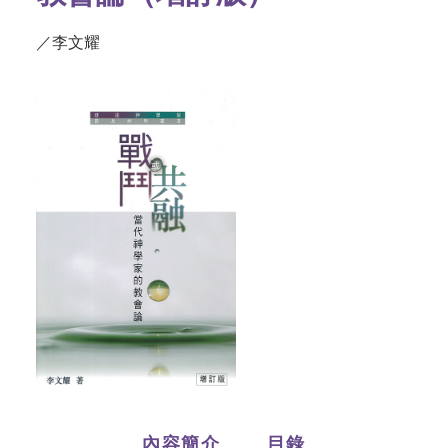
／李文耀
內容簡介
目錄