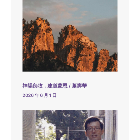
神賜良牧，建道蒙恩 / 蕭壽華
2026 年 6 月 1 日