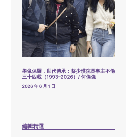
學像保羅，世代傳承：蔡少琪院長事主不倦
三十四載（1993–2026）/ 何偉強
2026 年 6 月 1 日
編輯精選