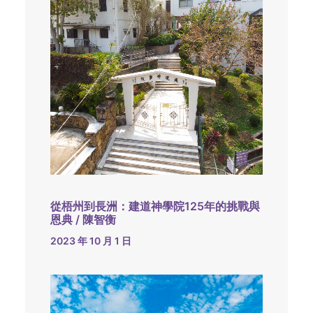
從梧州到長洲：建道神學院125年的挑戰與
恩典 / 陳智衡
2023 年 10 月 1 日