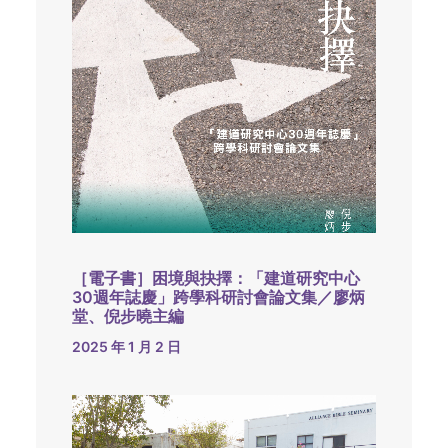
［電子書］困境與抉擇：「建道研究中心
30週年誌慶」跨學科研討會論文集／廖炳
堂、倪步曉主編
2025 年 1 月 2 日