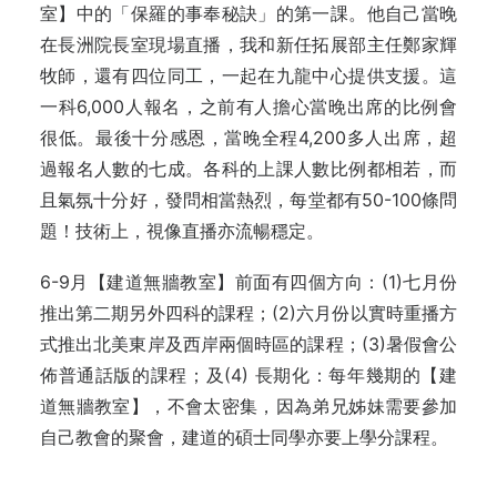
室】中的「保羅的事奉秘訣」的第一課。他自己當晚
在長洲院長室現場直播，我和新任拓展部主任鄭家輝
牧師，還有四位同工，一起在九龍中心提供支援。這
一科6,000人報名，之前有人擔心當晚出席的比例會
很低。最後十分感恩，當晚全程4,200多人出席，超
過報名人數的七成。各科的上課人數比例都相若，而
且氣氛十分好，發問相當熱烈，每堂都有50-100條問
題！技術上，視像直播亦流暢穩定。
6-9月【建道無牆教室】前面有四個方向：(1)七月份
推出第二期另外四科的課程；(2)六月份以實時重播方
式推出北美東岸及西岸兩個時區的課程；(3)暑假會公
佈普通話版的課程；及(4) 長期化：每年幾期的【建
道無牆教室】，不會太密集，因為弟兄姊妹需要參加
自己教會的聚會，建道的碩士同學亦要上學分課程。