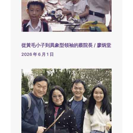
從黃毛小子到異象型領袖的蔡院長 / 廖炳堂
2026 年 6 月 1 日