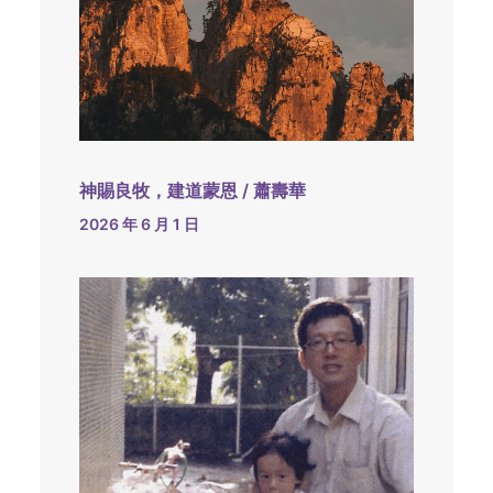
神賜良牧，建道蒙恩 / 蕭壽華
2026 年 6 月 1 日