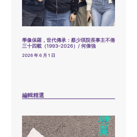
學像保羅，世代傳承：蔡少琪院長事主不倦
三十四載（1993–2026）/ 何偉強
2026 年 6 月 1 日
編輯精選