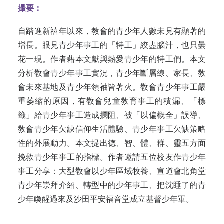
撮要：
自踏進新禧年以來，教會的青少年人數未見有顯著的
增長
。
眼見青少年事工的「特工」絞盡腦汁，也只曇
花一現。作者藉本文獻與熱愛青少年的特工們。本文
分析敎會青少年事
工實況，
青少年斷層線、家長、敎
會未來基地及青少年領袖
皆
著
火。
敎會青少年事工嚴
重萎縮的原
因，有
敎會兒童敎育事工的積
漏、
「標
籤」給青少年事工造成攔
阻、
被「以偏概全」誤
導、
敎會青少年欠缺信仰生活體
驗、
青少年事工欠缺策略
性的外展動力。本文提出德、智、體、群、
靈
五方面
挽救青少年事工的指
標。作
者邀請五位校友
作
青少年
事工分享：大型敎會以少年區域牧養
、
宣道會北角堂
青少年崇拜介
紹、
轉型中的少年事
工、
把沈睡了的青
少年喚醒過
來及
沙田平安福音堂成立基督少年軍
。