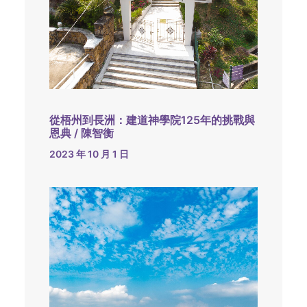
從梧州到長洲：建道神學院125年的挑戰與
恩典 / 陳智衡
2023 年 10 月 1 日