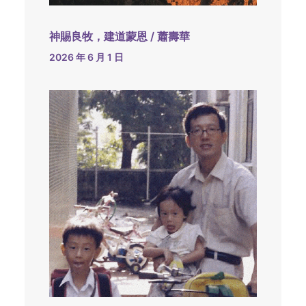
神賜良牧，建道蒙恩 / 蕭壽華
2026 年 6 月 1 日