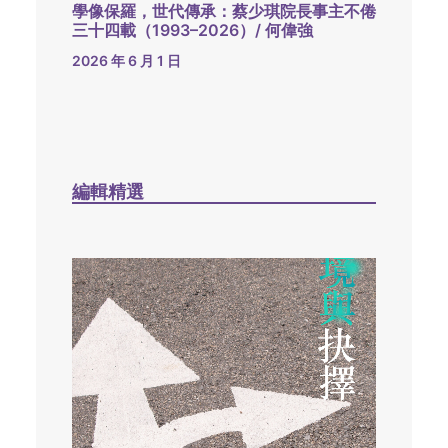
學像保羅，世代傳承：蔡少琪院長事主不倦
三十四載（1993–2026）/ 何偉強
2026 年 6 月 1 日
編輯精選