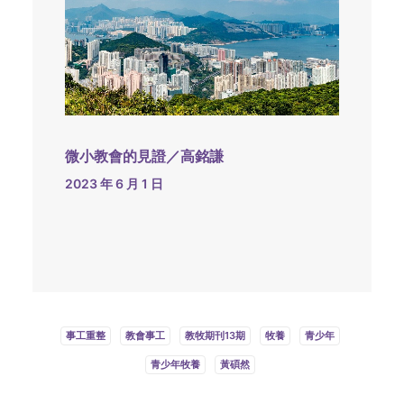
微小教會的見證／高銘謙
2023 年 6 月 1 日
事工重整
教會事工
教牧期刊13期
牧養
青少年
青少年牧養
黃碩然