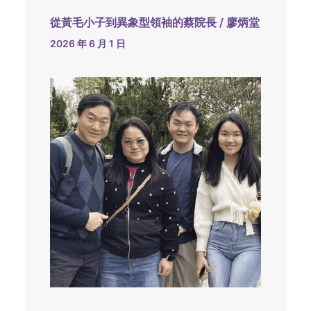
從黃毛小子到異象型領袖的蔡院長 / 廖炳堂
2026 年 6 月 1 日