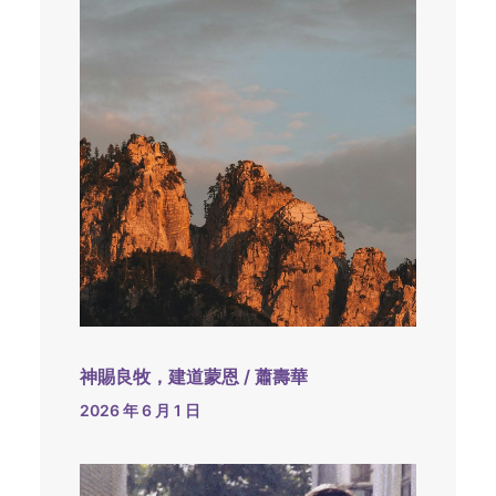
神賜良牧，建道蒙恩 / 蕭壽華
2026 年 6 月 1 日