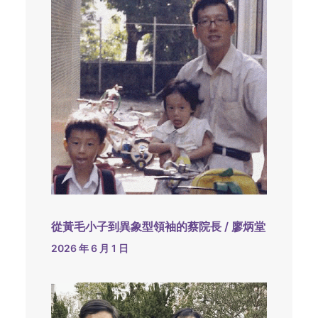
從黃毛小子到異象型領袖的蔡院長 / 廖炳堂
2026 年 6 月 1 日