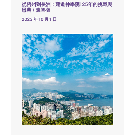
從梧州到長洲：建道神學院125年的挑戰與
恩典 / 陳智衡
2023 年 10 月 1 日