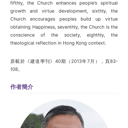
fifthly, the Church enhances people’s spiritual
growth and virtue development, sixthly, the
Church encourages peoples build up virtue
obtaining Happiness, seventhly, the Church is the
conscience of the society, eighthly, the
theological reflection in Hong Kong context.
原載於《建道學刊》40期（2013年7月），頁83-
108。
作者簡介