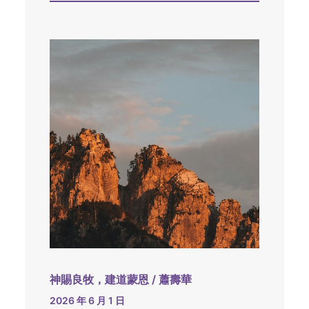
神賜良牧，建道蒙恩 / 蕭壽華
2026 年 6 月 1 日