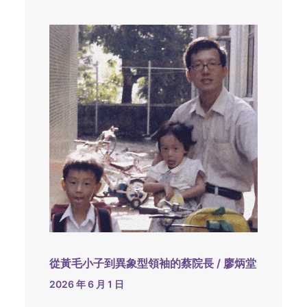
從黃毛小子到異象型領袖的蔡院長 / 廖炳堂
2026 年 6 月 1 日