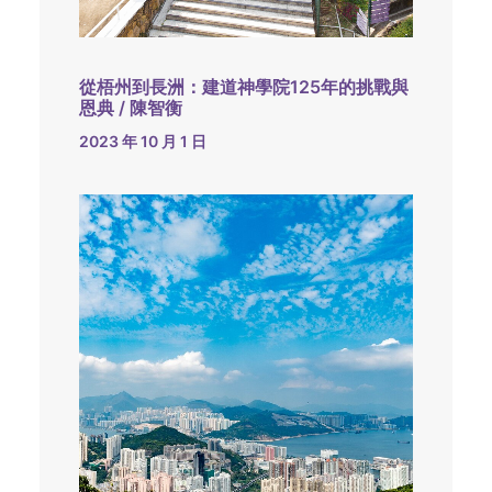
從梧州到長洲：建道神學院125年的挑戰與
恩典 / 陳智衡
2023 年 10 月 1 日