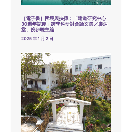
［電子書］困境與抉擇：「建道研究中心
30週年誌慶」跨學科研討會論文集／廖炳
堂、倪步曉主編
2025 年 1 月 2 日