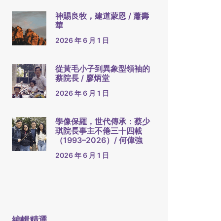
神賜良牧，建道蒙恩 / 蕭壽
華
2026 年 6 月 1 日
從黃毛小子到異象型領袖的
蔡院長 / 廖炳堂
2026 年 6 月 1 日
學像保羅，世代傳承：蔡少
琪院長事主不倦三十四載
（1993–2026）/ 何偉強
2026 年 6 月 1 日
編輯精選