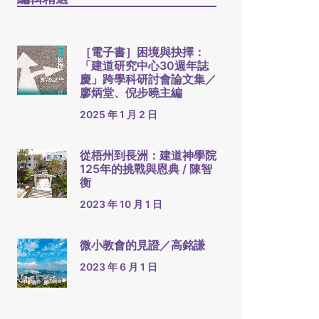
［電子書］困境與抉擇：
「建道研究中心30週年誌
慶」跨學科研討會論文集／
廖炳堂、倪步曉主編
2025 年 1 月 2 日
從梧州到長洲：建道神學院
125年的挑戰與恩典 / 陳智
衡
2023 年 10 月 1 日
微小教會的見證／高銘謙
2023 年 6 月 1 日