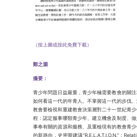
（按上圖或按此免費下載）
鄭之灝
撮要：
青少年問題日益嚴重，青少年極需要教會的關注
如何看這一代的年青人
。
不掌握這一代的步伐、
教會要
檢視和重建教會決策層對二十一世紀青少
程：認定服事哪類青少
年、
建立機會及制
度、
做
事奉有關的資源和服
務、及
重檢現有的教會青少
的新路向，史密斯建議”R.E.L.A.T.I.O.N.”：Rela