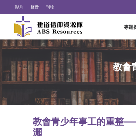
影片
聲音
刊物
專題
教會
教會青少年事工的重整—
灝