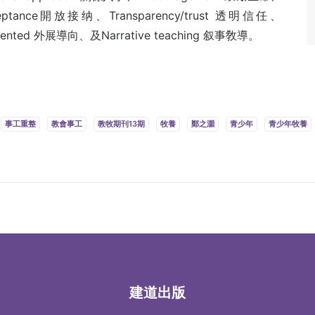
cceptance開放接纳、Transparency/trust 透明信任、
oriented 外展導向、及Narrative teaching 叙事敎導。
。
事工重整
教會事工
教牧期刊13期
牧養
鄭之灝
青少年
青少年牧養
建道出版