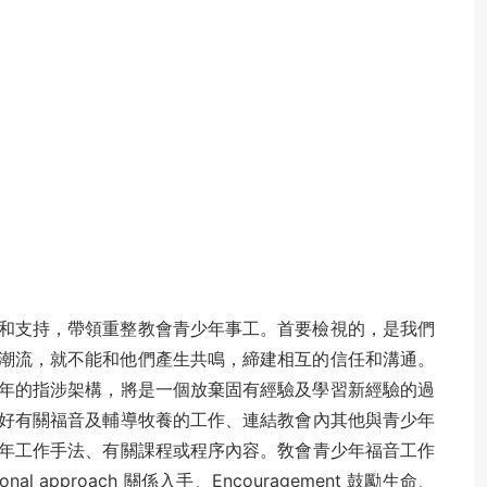
和支持，帶領重整教會青少年事
工。
首要檢視的，是我們
潮流，就不能和他們產生共鳴，締建相互的信任和溝通
。
年的指涉架構，將是一個放棄固有經驗及學習新經驗的過
好有關福音及輔導牧養的工
作、
連結教會內其他與青少年
年工作手法、有關課程或程序內
容。
敎會青少年福音工作
tional approach 關係入手、Encouragement 鼓勵生命、