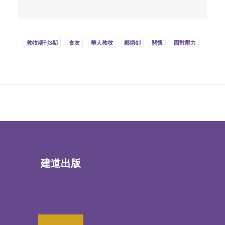
教牧期刊3期
會友
華人教牧
鄺炳釗
關懷
面對壓力
建道出版