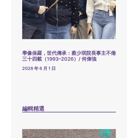
學像保羅，世代傳承：蔡少琪院長事主不倦
三十四載（1993–2026）/ 何偉強
2026 年 6 月 1 日
編輯精選