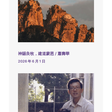
神賜良牧，建道蒙恩 / 蕭壽華
2026 年 6 月 1 日