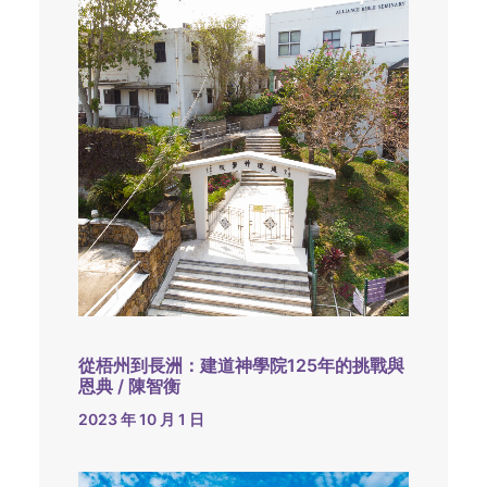
從梧州到長洲：建道神學院125年的挑戰與
恩典 / 陳智衡
2023 年 10 月 1 日