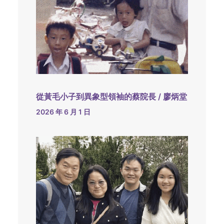
從黃毛小子到異象型領袖的蔡院長 / 廖炳堂
2026 年 6 月 1 日