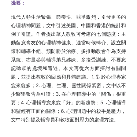
撮要：
現代人類生活緊張、節奏快、競爭激烈，引發更多的
心理精神問
題，文中引述美國、中國和香港的統計和
例子引證。作者提出
華人教牧可考慮的七個態
度：
主
動留意會友的心理精神健
康、
適當時候轉介
、
設立關
懷和輔導小組
、
預防勝於治
療、
多推動教會作為支持
系
統、
盡量參與輔導弟兄姊妹
、
多接受訓
練、
不要忘
記聽眾的處境和遭
遇。本文再從六方面探討有關問
題，並提出教牧的回應和具體建議。1. 對於
心理專家
愈來愈多；2. 心理、生理、靈性關係緊
密，文中以不
少醫學報告為引證；3.
在心理輔導中的「關係」很重
要；4.
心理輔導愈來愈「好」的新趨
勢；5.
心理輔導
和聖經有正面的關係；6. 心理問題中的殺手是壓力，
文中特別提及輔導員和教牧面對壓力的處理方法。