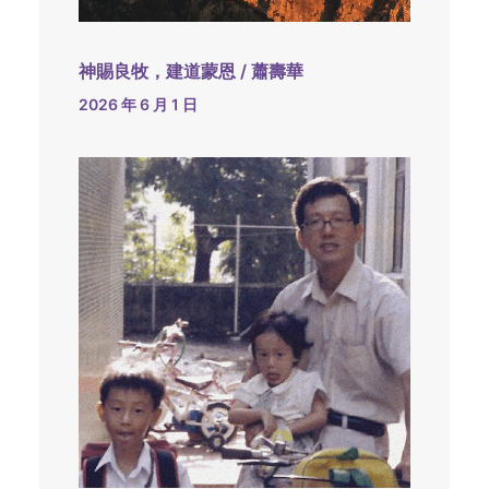
神賜良牧，建道蒙恩 / 蕭壽華
2026 年 6 月 1 日