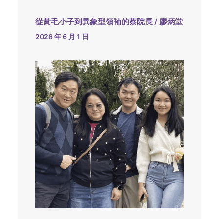
從黃毛小子到異象型領袖的蔡院長 / 廖炳堂
2026 年 6 月 1 日