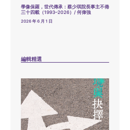
學像保羅，世代傳承：蔡少琪院長事主不倦
三十四載（1993–2026）/ 何偉強
2026 年 6 月 1 日
編輯精選