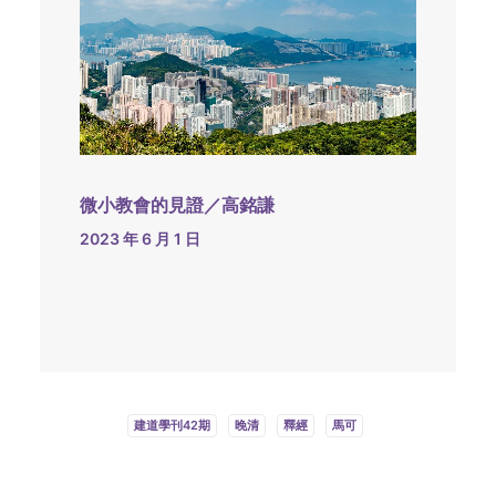
微小教會的見證／高銘謙
2023 年 6 月 1 日
建道學刊42期
晚清
釋經
馬可