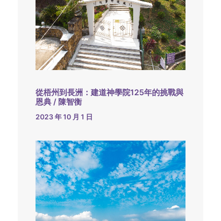
從梧州到長洲：建道神學院125年的挑戰與
恩典 / 陳智衡
2023 年 10 月 1 日