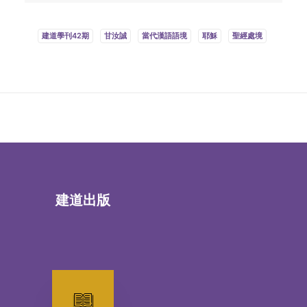
建道學刊42期
甘汝誠
當代漢語語境
耶穌
聖經處境
建道出版