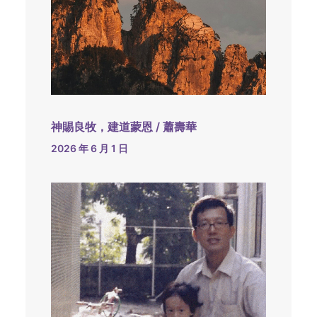
神賜良牧，建道蒙恩 / 蕭壽華
2026 年 6 月 1 日