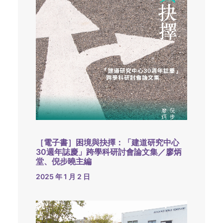
［電子書］困境與抉擇：「建道研究中心
30週年誌慶」跨學科研討會論文集／廖炳
堂、倪步曉主編
2025 年 1 月 2 日