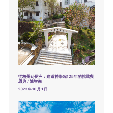
從梧州到長洲：建道神學院125年的挑戰與
恩典 / 陳智衡
2023 年 10 月 1 日