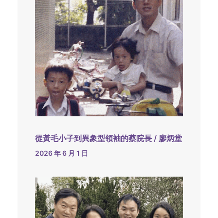
從黃毛小子到異象型領袖的蔡院長 / 廖炳堂
2026 年 6 月 1 日