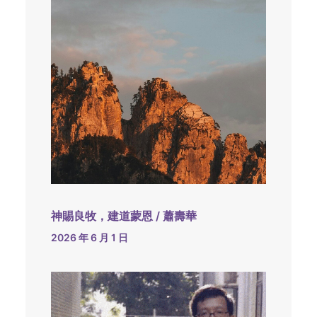
神賜良牧，建道蒙恩 / 蕭壽華
2026 年 6 月 1 日