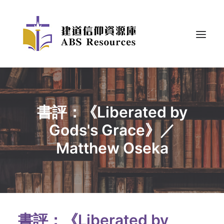
書評：《Liberated by
Gods's Grace》／
Matthew Oseka
書評：《Liberated by