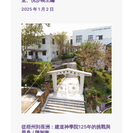
堂、倪步曉主編
2025 年 1 月 2 日
從梧州到長洲：建道神學院125年的挑戰與
恩典 / 陳智衡