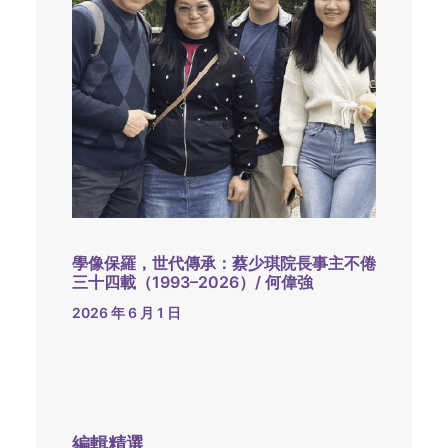
學像保羅，世代傳承：蔡少琪院長事主不倦
三十四載（1993–2026）/ 何偉強
2026 年 6 月 1 日
編輯精選