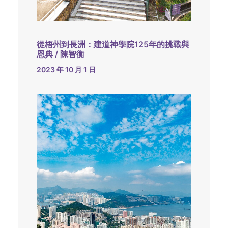
從梧州到長洲：建道神學院125年的挑戰與
恩典 / 陳智衡
2023 年 10 月 1 日