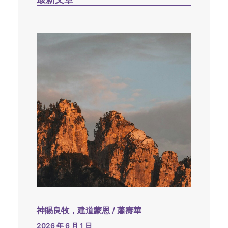
神賜良牧，建道蒙恩 / 蕭壽華
2026 年 6 月 1 日