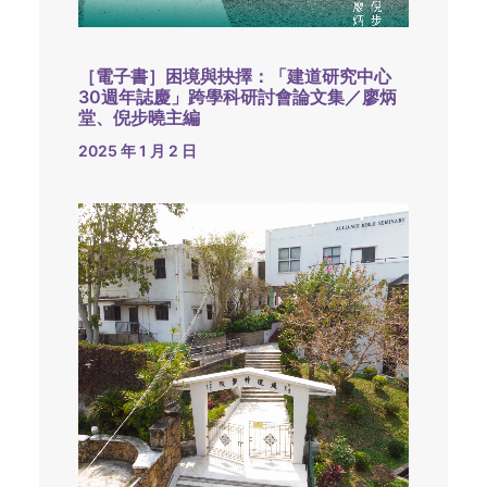
［電子書］困境與抉擇：「建道研究中心
30週年誌慶」跨學科研討會論文集／廖炳
堂、倪步曉主編
2025 年 1 月 2 日