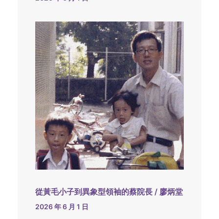
從黃毛小子到異象型領袖的蔡院長 / 廖炳堂
2026 年 6 月 1 日