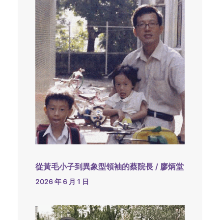
從黃毛小子到異象型領袖的蔡院長 / 廖炳堂
2026 年 6 月 1 日