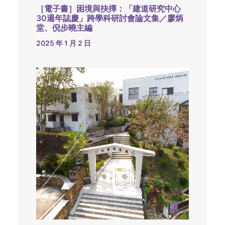
［電子書］困境與抉擇：「建道研究中心
30週年誌慶」跨學科研討會論文集／廖炳
堂、倪步曉主編
2025 年 1 月 2 日