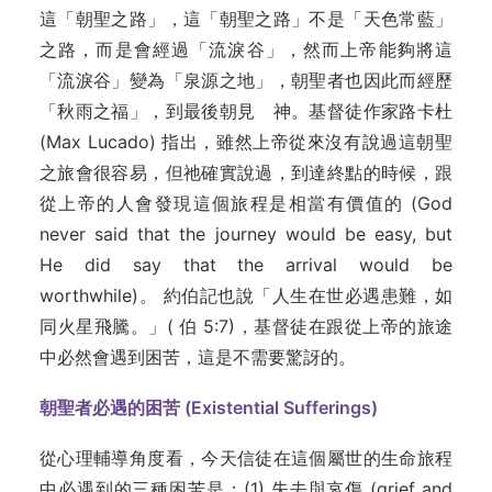
這「朝聖之路」，這「朝聖之路」不是「天色常藍」
之路，而是會經過「流淚谷」，然而上帝能夠將這
「流淚谷」變為「泉源之地」，朝聖者也因此而經歷
「秋雨之福」，到最後朝見 神。基督徒作家路卡杜
(Max Lucado) 指出，雖然上帝從來沒有說過這朝聖
之旅會很容易，但祂確實說過，到達終點的時候，跟
從上帝的人會發現這個旅程是相當有價值的 (God
never said that the journey would be easy, but
He did say that the arrival would be
worthwhile)。 約伯記也說「人生在世必遇患難，如
同火星飛騰。」( 伯 5:7)，基督徒在跟從上帝的旅途
中必然會遇到困苦，這是不需要驚訝的。
朝聖者必遇的困苦 (Existential Sufferings)
從心理輔導角度看，今天信徒在這個屬世的生命旅程
中必遇到的三種困苦是：(1) 失去與哀傷 (grief and