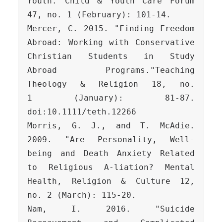
Youth. Child & Youth Care Forum 
Mercer, C. 2015. "Finding Freedom 
Abroad: Working with Conservative 
Christian 
Students in Study 
Abroad Programs."Teaching 
Theology & Religion 18, no. 
1 
(January): 81-87. 
Morris, G. J., and T. McAdie. 
2009. "Are Personality, Well-
being and Death Anxiety 
Related 
to Religious A-liation? Mental 
Health, Religion & Culture 12, 
no. 2 
Nam, I. 2016. "Suicide 