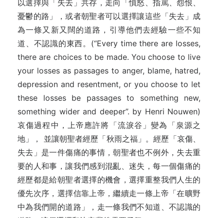
以選擇與「失去」共存，走向「憤怒、指罵、怨恨、
憂鬱的路」，或者朝聖者可以選擇讓這些「失去」成
為一條又新又闊的道路，引導他們去經驗一些不知
道、不認識的東西。(“Every time there are losses,
there are choices to be made. You choose to live
your losses as passages to anger, blame, hatred,
depression and resentment, or you choose to let
these losses be passages to something new,
something wider and deeper”. by Henri Nouwen)
哀傷過程中，上帝應許將「流淚谷」變為「泉源之
地」， 並讓朝聖者經歷「秋雨之福」。經歷「哀傷、
失去」是一件傷痛的事情，朝聖者也不例外，失去重
要的人和事，讓我們感到混亂、迷失，每一個傷痛的
經歷都是給朝聖者選擇的機會，選擇重整我們人生的
優先次序，選擇信靠上帝，繼續走一條上帝「在曠野
中為我們開的道路」，走一條我們不知道、不認識的