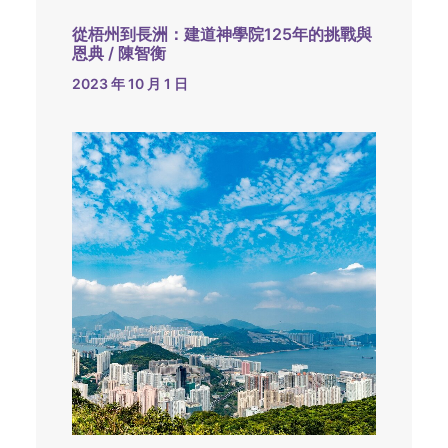
從梧州到長洲：建道神學院125年的挑戰與
恩典 / 陳智衡
2023 年 10 月 1 日