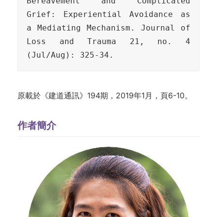
Bereavement and Complicated 
Grief: Experiential 
Avoidance as 
a Mediating Mechanism. Journal of 
Loss and Trauma 21, no. 4 
(Jul/Aug): 325-34.
原載於《建道通訊》194期，2019年1月，頁6-10。
作者簡介