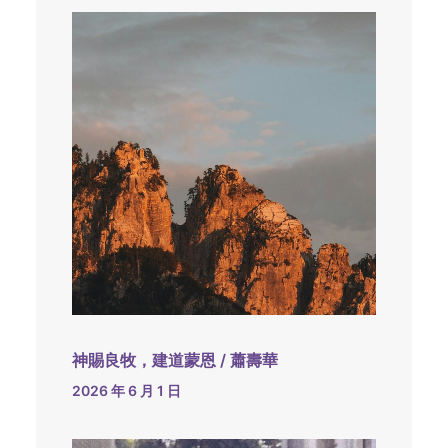
神賜良牧，建道蒙恩 / 蕭壽華
2026 年 6 月 1 日