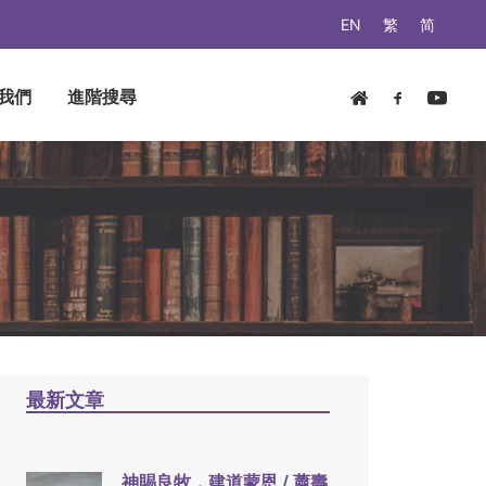
EN
繁
简
我們
進階搜尋
最新文章
神賜良牧，建道蒙恩 / 蕭壽