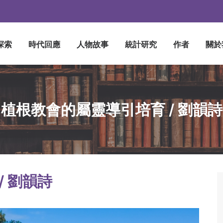
探索
時代回應
人物故事
統計研究
作者
關於
植根教會的屬靈導引培育 / 劉韻詩
/ 劉韻詩