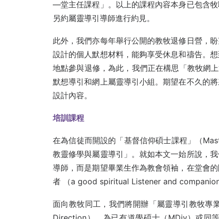
—堂主任課程」。以上的課程內容本身已包含牧
另約屬靈導引導師進行約見。
此外，我們亦每年舉行公開的教牧退修日營，盼
設計的個人默想材料，能夠享受休息和禱告。想
地點參與退修，為此，我們正在構思「教牧網上退
默想導引和網上屬靈導引小組。期望在不久的將
設計內容。
培訓課程
在為信徒而開設的「基督信仰碩士課程」（Master o
教靈修學與屬靈導引」。就如本文一始所說，我
導師，而是期望畢業生作為教會領袖，在堂會的
者 （a good spiritual Listener and c
面向教牧同工，我們將開辦「屬靈導引教牧專業進修文憑」（Ad
Direction），為已有道學碩士（MDiv