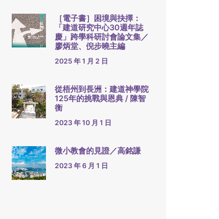
［電子書］困境與抉擇：
「建道研究中心30週年誌
慶」跨學科研討會論文集／
廖炳堂、倪步曉主編
2025 年 1 月 2 日
從梧州到長洲：建道神學院
125年的挑戰與恩典 / 陳智
衡
2023 年 10 月 1 日
微小教會的見證／高銘謙
2023 年 6 月 1 日