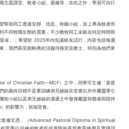
職主題課堂、牧者小組、退修等，在此之外，學員可自行
望幫助同工透過安靜、信息、聆聽小組，加上專為牧者而
到不同牧職生態的需要，不少教牧同工未能在特定時間和
省」，希望於 2025年內先讓校友試行，內容包括每週
來，我們甚至能夠將此項服侍推至宣教士，特別為他們來
f Christian Faith一MCF）之中，同學可主修「基督
們的最終目標不是要訓練弟兄姊妹在堂會以外作屬靈導引
團契小組以及弟兄姊妹的溝通之中發揮屬靈聆聼者與陪伴
ompanion）的影響力，祝福堂會。
vanced Pastoral Diploma in Spiritual
）或同等程度學位训練的牧者提供進階的基督教靈修學及實踐訓