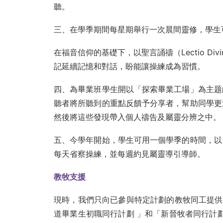
聽。
三、在學季期間每星期舉行一次晨間靈修，學生
在福音信仰的基礎下，以聖言誦禱（Lectio D
記延續記憶和對話，盼能讓操練成為習慣。
四、為畢業班學生開以「探索畢業工場」為主题
聽者將所聽到的重點反饋予分享者，幫助同學更
然後將這些發現帶入個人禱告及屬靈分辨之中。
五、今學年開始，學生可用一個學季的時間，以
每天省察操練，並每週約見屬靈導引導師。
教牧支援
現時，我們只向已參與特定計劃的教牧同工提供屬
道畢業生初職同行計劃 」和「新晉牧者同行計