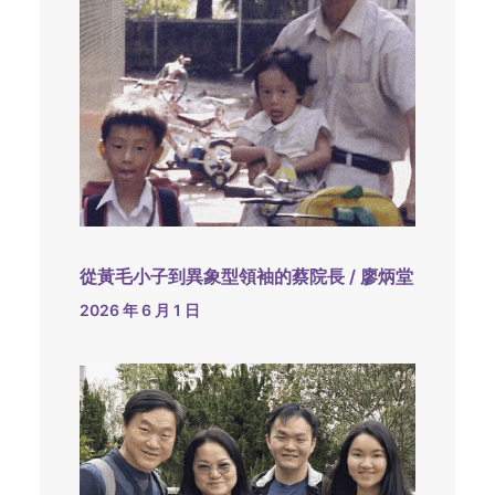
從黃毛小子到異象型領袖的蔡院長 / 廖炳堂
2026 年 6 月 1 日