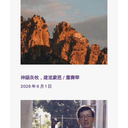
神賜良牧，建道蒙恩 / 蕭壽華
2026 年 6 月 1 日