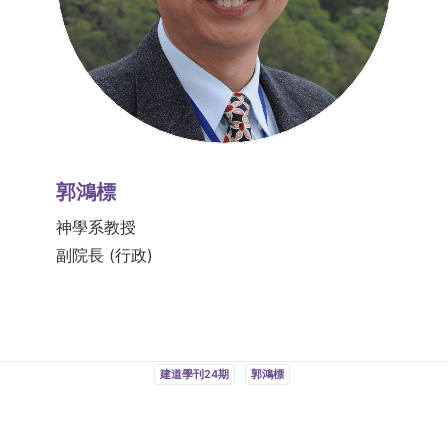
郭鴻標
神學系教授
副院長 (行政)
建道學刊24期
郭鴻標