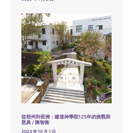
從梧州到長洲：建道神學院125年的挑戰與
恩典 / 陳智衡
2023 年 10 月 1 日