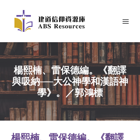
楊熙楠、雷保德編。《翻譯
與吸納──大公神學和漢語神
學》。／郭鴻標
楊熙楠、雷保德編。《翻譯