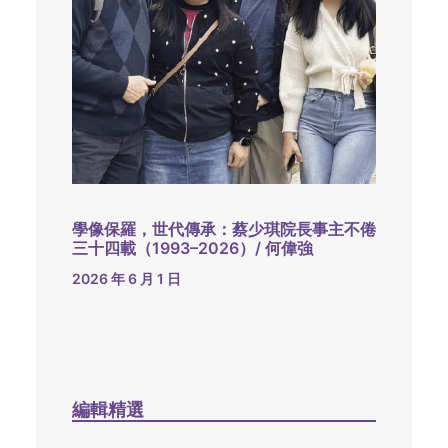
學像保羅，世代傳承：蔡少琪院長事主不倦
三十四載（1993–2026）/ 何偉強
2026 年 6 月 1 日
編輯精選