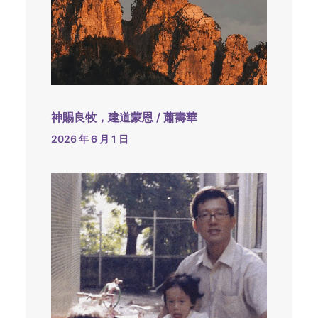
神賜良牧，建道蒙恩 / 蕭壽華
2026 年 6 月 1 日