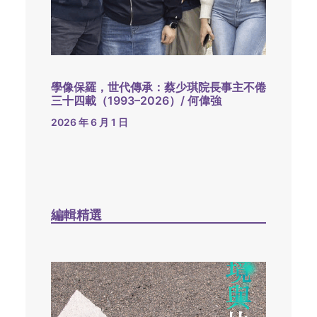
學像保羅，世代傳承：蔡少琪院長事主不倦
三十四載（1993–2026）/ 何偉強
2026 年 6 月 1 日
編輯精選