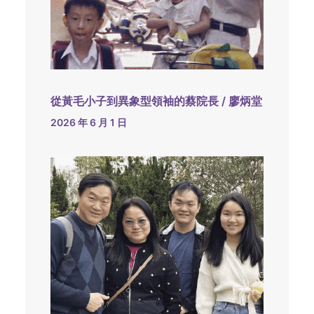
從黃毛小子到異象型領袖的蔡院長 / 廖炳堂
2026 年 6 月 1 日