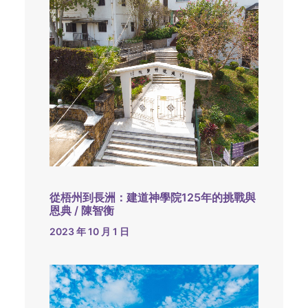
從梧州到長洲：建道神學院125年的挑戰與
恩典 / 陳智衡
2023 年 10 月 1 日