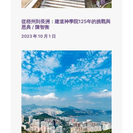
從梧州到長洲：建道神學院125年的挑戰與
恩典 / 陳智衡
2023 年 10 月 1 日