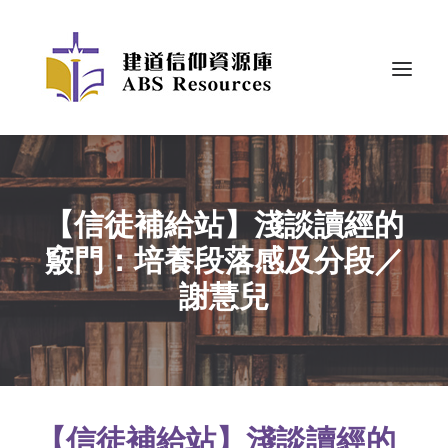
【信徒補給站】淺談讀經的
竅門：培養段落感及分段／
謝慧兒
【信徒補給站】淺談讀經的