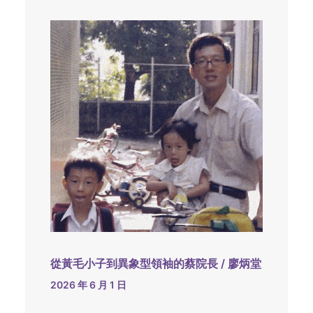
從黃毛小子到異象型領袖的蔡院長 / 廖炳堂
2026 年 6 月 1 日