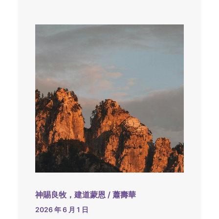
神賜良牧，建道蒙恩 / 蕭壽華
2026 年 6 月 1 日