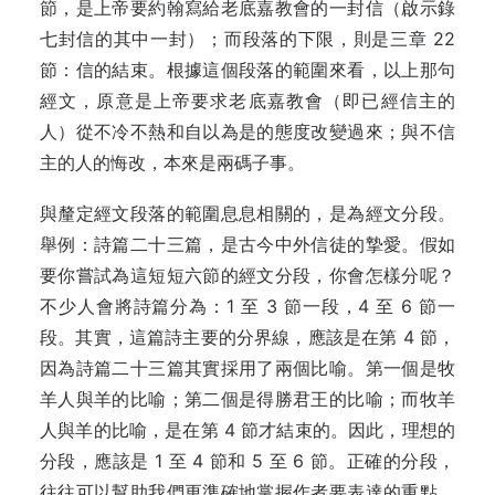
節，是上帝要約翰寫給老底嘉教會的一封信（啟示錄
七封信的其中一封）；而段落的下限，則是三章 22
節：信的結束。根據這個段落的範圍來看，以上那句
經文，原意是上帝要求老底嘉教會（即已經信主的
人）從不冷不熱和自以為是的態度改變過來；與不信
主的人的悔改，本來是兩碼子事。
與釐定經文段落的範圍息息相關的，是為經文分段。
舉例：詩篇二十三篇，是古今中外信徒的摯愛。假如
要你嘗試為這短短六節的經文分段，你會怎樣分呢？
不少人會將詩篇分為：1 至 3 節一段，4 至 6 節一
段。其實，這篇詩主要的分界線，應該是在第 4 節，
因為詩篇二十三篇其實採用了兩個比喻。第一個是牧
羊人與羊的比喻；第二個是得勝君王的比喻；而牧羊
人與羊的比喻，是在第 4 節才結束的。因此，理想的
分段，應該是 1 至 4 節和 5 至 6 節。正確的分段，
往往可以幫助我們更準確地掌握作者要表達的重點，