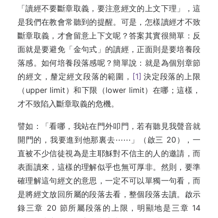
「讀經不要斷章取義，要注意經文的上文下理」，這
是我們在教會常聽到的提醒。可是，怎樣讀經才不致
斷章取義，才會留意上下文呢？答案其實很簡單：反
面就是要避免「金句式」的讀經，正面則是要培養段
落感。如何培養段落感呢？簡單說：就是為個別章節
的經文，釐定經文段落的範圍，
[1]
決定段落的上限
（upper limit）和下限（lower limit）在哪；這樣，
才不致陷入斷章取義的危機。
譬如：「看哪，我站在門外叩門，若有聽見我聲音就
開門的，我要進到他那裏去⋯⋯」（啟三 20），一
直被不少信徒視為是主耶穌對不信主的人的邀請，而
表面讀來，這樣的理解似乎也無可厚非。然則，要準
確理解這句經文的意思，一定不可以單獨一句看，而
是將經文放回所屬的段落去看，整個段落去讀。啟示
錄三章 20 節所屬段落的上限，明顯地是三章 14