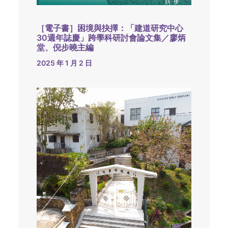
［電子書］困境與抉擇：「建道研究中心
30週年誌慶」跨學科研討會論文集／廖炳
堂、倪步曉主編
2025 年 1 月 2 日