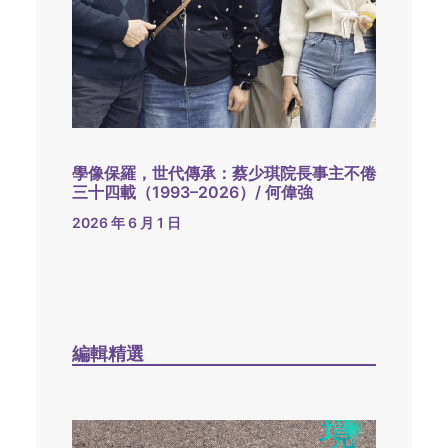
學像保羅，世代傳承：蔡少琪院長事主不倦
三十四載（1993–2026）/ 何偉強
2026 年 6 月 1 日
編輯精選