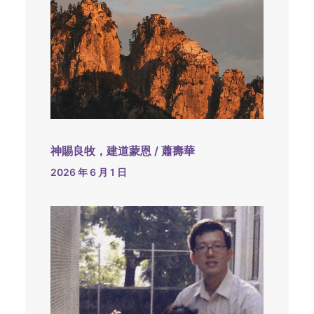
神賜良牧，建道蒙恩 / 蕭壽華
2026 年 6 月 1 日