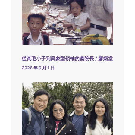
從黃毛小子到異象型領袖的蔡院長 / 廖炳堂
2026 年 6 月 1 日