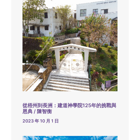
從梧州到長洲：建道神學院125年的挑戰與
恩典 / 陳智衡
2023 年 10 月 1 日