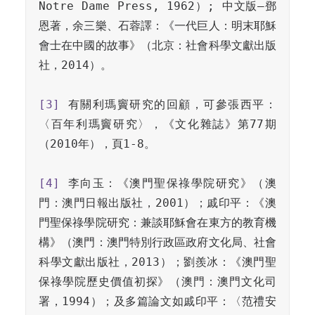
Notre Dame Press, 1962）; 中文版–鄧
恩著，余三樂、石蓉譯：《一代巨人：明末耶穌
會士在中國的故事》（北京：社會科學文獻出版
社，2014）。

[3]
 有關利瑪竇研究的回顧，可參張西平：
〈百年利瑪竇研究〉，《文化雜誌》第77期
（2010年），頁1-8。

[4]
 李向玉：《澳門聖保祿學院研究》（澳
門：澳門日報出版社，2001）；戚印平：《澳
門聖保祿學院研究：兼談耶穌會在東方的教育機
構》（澳門：澳門特別行政區政府文化局、社會
科學文獻出版社，2013）；劉羨冰：《澳門聖
保祿學院歷史價值初探》（澳門：澳門文化司
署，1994）；及多篇論文如戚印平：〈范禮安