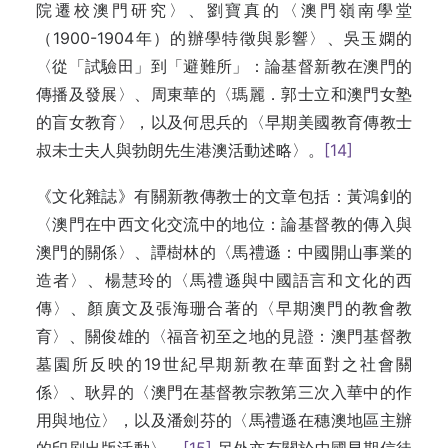
院遷校澳門研究〉、劉寶真的〈澳門嶺南學堂
（1900-1904年）的辦學特徵與影響〉、吳玉嫻的
〈從「試驗田」到「避難所」：論基督新教在澳門的
傳播及發展〉、周東華的〈瑪麗．郭士立和澳門女塾
的盲女教育〉，以及何思兵的〈早期美國教育傳教士
叔未士夫人與勃朗先生港澳活動述略〉。
[14]
《文化雜誌》有關新教傳教士的文章包括：黃鴻釗的
〈澳門在中西文化交流中的地位：論基督教的傳入與
澳門的關係〉、譚樹林的〈馬禮遜：中國開山事業的
造者〉、楊慧玲的〈馬禮遜與中國語言和文化的西
傳〉、顏廣文及張海珊合著的〈早期澳門的教會教
育〉、關俊雄的〈福音初至之地的見證：澳門基督教
墓園所反映的19世紀早期新教在華面對之社會關
係〉、耿昇的〈澳門在基督教宗教第三次入華中的作
用與地位〉，以及潘劍芬的〈馬禮遜在穗澳地區主辦