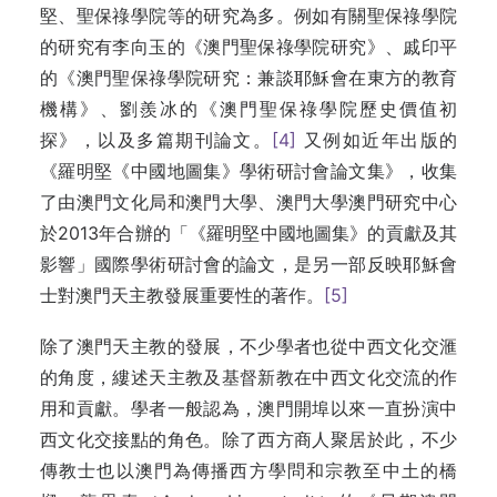
堅、聖保祿學院等的研究為多。例如有關聖保祿學院
的研究有李向玉的《澳門聖保祿學院研究》、戚印平
的《澳門聖保祿學院研究：兼談耶穌會在東方的教育
機構》、劉羨冰的《澳門聖保祿學院歷史價值初
探》，以及多篇期刊論文。
[4]
又例如近年出版的
《羅明堅《中國地圖集》學術研討會論文集》，收集
了由澳門文化局和澳門大學、澳門大學澳門研究中心
於2013年合辦的「《羅明堅中國地圖集》的貢獻及其
影響」國際學術研討會的論文，是另一部反映耶穌會
士對澳門天主教發展重要性的著作。
[5]
除了澳門天主教的發展，不少學者也從中西文化交滙
的角度，縷述天主教及基督新教在中西文化交流的作
用和貢獻。學者一般認為，澳門開埠以來一直扮演中
西文化交接點的角色。除了西方商人聚居於此，不少
傳教士也以澳門為傳播西方學問和宗教至中土的橋