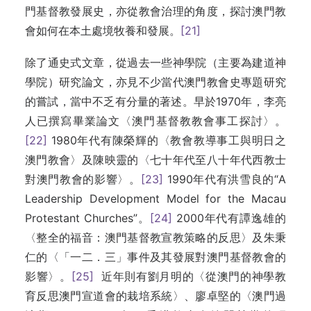
門基督教發展史，亦從教會治理的角度，探討澳門教
會如何在本土處境牧養和發展。
[21]
除了通史式文章，從過去一些神學院（主要為建道神
學院）研究論文，亦見不少當代澳門教會史專題研究
的嘗試，當中不乏有分量的著述。早於1970年，李亮
人已撰寫畢業論文〈澳門基督教教會事工探討〉。
[22]
1980年代有陳榮輝的〈教會教導事工與明日之
澳門教會〉及陳映靈的〈七十年代至八十年代西教士
對澳門教會的影響〉。
[23]
1990年代有洪雪良的“A
Leadership Development Model for the Macau
Protestant Churches”。
[24]
2000年代有譚逸雄的
〈整全的福音：澳門基督教宣教策略的反思〉及朱秉
仁的〈「一二．三」事件及其發展對澳門基督教會的
影響〉。
[25]
近年則有劉月明的〈從澳門的神學教
育反思澳門宣道會的栽培系統〉、廖卓堅的〈澳門過