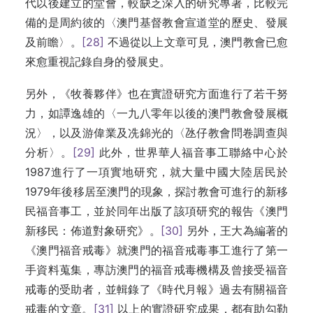
代以後建立的堂會，較缺乏深入的研究專著，比較完
備的是周約彼的〈澳門基督教會宣道堂的歷史、發展
及前瞻〉。
[28]
不過從以上文章可見，澳門教會已愈
來愈重視記錄自身的發展史。
另外，《牧養夥伴》也在實證研究方面進行了若干努
力，如譚逸雄的〈一九八零年以後的澳門教會發展概
況〉，以及游偉業及冼錦光的〈氹仔教會問卷調查與
分析〉。
[29]
此外，世界華人福音事工聯絡中心於
1987進行了一項實地研究，就大量中國大陸居民於
1979年後移居至澳門的現象，探討教會可進行的新移
民福音事工，並於同年出版了該項研究的報告《澳門
新移民：佈道對象研究》。
[30]
另外，王大為編著的
《澳門福音戒毒》就澳門的福音戒毒事工進行了第一
手資料蒐集，專訪澳門的福音戒毒機構及曾接受福音
戒毒的受助者，並輯錄了《時代月報》過去有關福音
戒毒的文章。
[31]
以上的實證研究成果，都有助勾勒