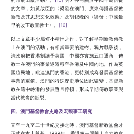
的印刷出版活動〉。
[15]
另外亦有關於中國早期信徒
的文章，如黃啟臣的〈梁發在澳門、廣東傳播基督教
新教及其思想文化效應〉及胡錦峰的〈梁發：中國最
早的改正教宣教士〉。
[16]
以上文章不少屬短小精悍之作，對了解早期新教傳教
士在澳門的活動，有相當重要的建樹。鴉片戰爭後，
清政府把香港割讓予英國，中國亦實施五口通商，傳
教士在澳門的事業遂遷移至香港及中國內地。作為英
國殖民地，毗連澳門的香港，更特別成為發展基督教
事業的重鎮。澳門的特殊歷史地位因此驟變，基督新
教在這中轉港的發展暫且停頓，形成早期傳教事業與
當代教會的斷裂。
四、澳門基督教會史略及宏觀事工研究
直至十九至二十世紀交接之時，澳門基督新教堂會才
正式在本土奠基。1898年，香港第一間華人自立教會