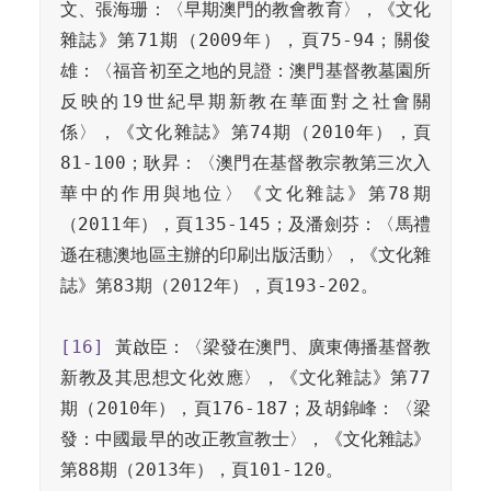
文、張海珊：〈早期澳門的教會教育〉，《文化
雜誌》第71期（2009年），頁75-94；關俊
雄：〈福音初至之地的見證：澳門基督教墓園所
反映的19世紀早期新教在華面對之社會關
係〉，《文化雜誌》第74期（2010年），頁
81-100；耿昇：〈澳門在基督教宗教第三次入
華中的作用與地位〉《文化雜誌》第78期
（2011年），頁135-145；及潘劍芬：〈馬禮
遜在穗澳地區主辦的印刷出版活動〉，《文化雜
誌》第83期（2012年），頁193-202。

[16]
 黃啟臣：〈梁發在澳門、廣東傳播基督教
新教及其思想文化效應〉，《文化雜誌》第77
期（2010年），頁176-187；及胡錦峰：〈梁
發：中國最早的改正教宣教士〉，《文化雜誌》
第88期（2013年），頁101-120。
