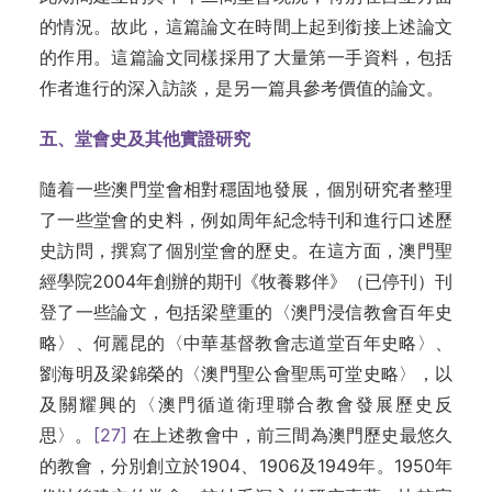
的情況。故此，這篇論文在時間上起到銜接上述論文
的作用。這篇論文同樣採用了大量第一手資料，包括
作者進行的深入訪談，是另一篇具參考價值的論文。
五、堂會史及其他實證研究
隨着一些澳門堂會相對穩固地發展，個別研究者整理
了一些堂會的史料，例如周年紀念特刊和進行口述歷
史訪問，撰寫了個別堂會的歷史。在這方面，澳門聖
經學院2004年創辦的期刊《牧養夥伴》（已停刊）刊
登了一些論文，包括梁壁重的〈澳門浸信教會百年史
略〉、何麗昆的〈中華基督教會志道堂百年史略〉、
劉海明及梁錦榮的〈澳門聖公會聖馬可堂史略〉，以
及關耀興的〈澳門循道衛理聯合教會發展歷史反
思〉。
[27]
在上述教會中，前三間為澳門歷史最悠久
的教會，分別創立於1904、1906及1949年。1950年