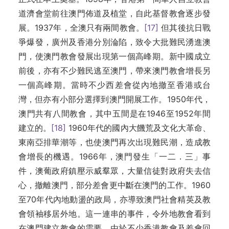
道濟會堂前往澳門佈道及植堂，自此基督教會逐步發
展。1937年，全澳只有兩間教會。
[17]
但其後抗日戰
爭爆發，廣州及香港分別淪陷，致令大批難民湧進澳
門，使澳門教會發展出現第一個高峰期。新中國成立
前後，亦有不少難民逃至澳門，帶來澳門教會增長另
一個高峰期。當時不少西差會從內地撤至香港或台
灣，但亦有小部分選擇到澳門開展工作。1950年代，
澳門共有八間教會，其中五間是在1946至1952年間
建立的。
[18]
1960年代的國內大饑荒及文化大革命、
東南亞排華潮等，也使澳門再次出現難民潮，造成教
會增長的機遇。1966年，澳門發生「一二．三」事
件，澳葡政府鎮壓示威羣眾，大量信徒對政府失去信
心，撤離澳門，部分差會更中斷在澳門的工作。1960
至70年代內地動盪的政局，亦導致澳門社會精英及教
會領袖移居外地。這一連串的事件，令外地教會看到
在澳門建立教會的需要。由於不少香港教會及差會回