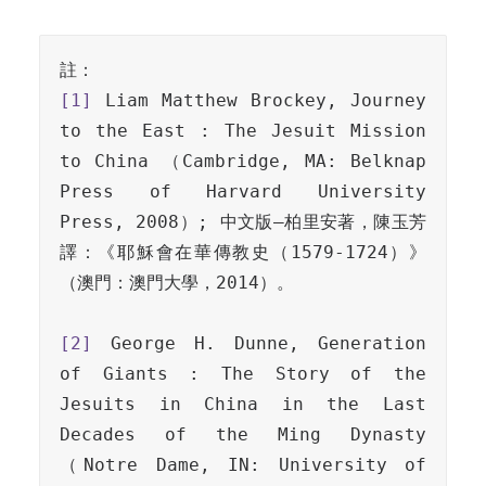
[1]
 Liam Matthew Brockey, Journey 
to the East : The Jesuit Mission 
to China （Cambridge, MA: Belknap 
Press of Harvard University 
Press, 2008）; 中文版–柏里安著，陳玉芳
譯：《耶穌會在華傳教史（1579-1724）》
（澳門：澳門大學，2014）。

[2]
 George H. Dunne, Generation 
of Giants : The Story of the 
Jesuits in China in the Last 
Decades of the Ming Dynasty 
（Notre Dame, IN: University of 