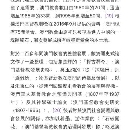
應了這需要，澳門教會數目由1980年的20間，迅速
增至1985年的33間，到1995年更增至50間。
[19]
根
據澳門基督教聯會在2016年9月提供的資料，澳門現
有75間堂會。澳門教會由原初只被視為進入中國的一
塊踏腳石，漸次發展成擁有較穩定堂會的本土地。
對於二百多年間澳門教會的整體發展，數篇通史式論
文作了一些整理，包括蕭楚輝的〈「探古釋今」：澳
門基督教發展史略〉、吳玉嫻的〈從「試驗田」到
「避難所」：論基督新教在澳門的傳播及發展〉，以
及朱秉仁的〈從澳門回歸歷史看教會的展望與楔機－
澳門華人基督教會之預備與開基（1807年至1937
年）〉及其神學碩士論文〈澳門基督教會史研究
（1807-1966）〉。
[20]
後者對於澳門社會變遷與教
會發展的關係，亦加以着墨。游偉業的〈「石破開
花」：澳門基督新教教會的治理與發展〉除了略述澳