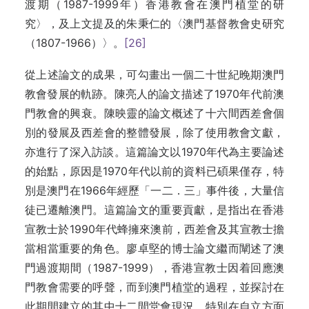
渡期（1987-1999年）香港教會在澳門植堂的研
究〉，及上文提及的朱秉仁的〈澳門基督教會史研究
（1807-1966）〉。
[26]
從上述論文的成果，可勾畫出一個二十世紀晚期澳門
教會發展的軌跡。陳亮人的論文描述了1970年代前澳
門教會的興衰。陳映靈的論文概述了十六間西差會個
別的發展及西差會的整體發展，除了使用教會文獻，
亦進行了深入訪談。這篇論文以1970年代為主要論述
的始點，原因是1970年代以前的資料已碩果僅存，特
別是澳門在1966年經歷「一二．三」事件後，大量信
徒已遷離澳門。這篇論文的重要貢獻，是指出在香港
宣教士於1990年代蜂擁來澳前，西差會及其宣教士擔
當相當重要的角色。廖卓堅的博士論文繼而闡述了澳
門過渡期間（1987-1999），香港宣教士因着回應澳
門教會需要的呼聲，而到澳門植堂的過程，並探討在
此期間建立的其中十二間堂會現況，特別在自立方面