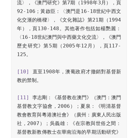
流〉，《澳門研究》第7期（1998年3月），頁
92-106；黃啟臣：〈澳門是16-18世紀中西文
化交滙的橋樑〉，《文化雜誌》第21期（1994
年），頁130-148。其他著作包括如楊艷麗：
〈16-18世紀澳門與中西藥文化交流〉，《澳門
歷史研究》第5期（2005年12月），頁117-
125。

[10]
 直至1908年，澳葡政府才撤銷對基督新
教的禁制。

[11]
 李志剛：《基督教在澳門》（澳門：澳門
基督教文字協會，2006）；夏泉：《明清基督
教會教育與粵港澳社會》（廣州：廣東人民出版
社，2007）；吳義雄：《在宗教與世俗之間：
基督教新教傳教士在華南沿海的早期活動研究》