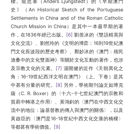
樑。龍思泰（Anders Ljungstedt）的《早期澳門
史》（An Historical Sketch of the Portuguese
Settlements in China and of the Roman Catholic
Church Mission in China）是其中一本最早期的著
作，在1836年經已出版。
[6]
劉羨冰的《雙語精英與
文化交流》、劉然玲的《文明的博弈：16到19世紀澳
門文化長波段的歷史考察》、鄭妙冰的《澳門：殖民
滄桑中的文化雙面神》等關於文化互動的著作，也涉
及宗教文化的元素。
[7]
湯開健的近作《天朝異化之
角：16-19世紀西洋文明在澳門》（上、下卷）是其
中甚有分量的研究。
[8]
另外，學術期刊論文如博克
薩（C. R. Boxer）的〈十六-十七世紀澳門的宗教和
貿易中轉港之作用〉、黃鴻釗的〈澳門在中西文化交
流中的地位：論基督教的傳入與澳門的關係〉，以及
黃啟臣的〈澳門是16-18世紀中西文化交滙的橋樑〉
等都甚有學術價值。
[9]