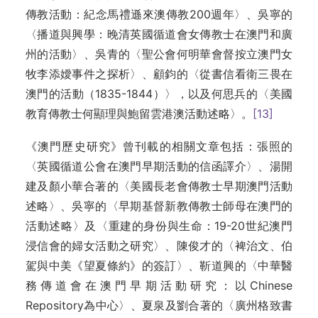
傳教活動：紀念馬禮遜來澳傳教200週年〉、吳寧的
〈播道與興學：晚清英國循道會女傳教士在澳門和廣
州的活動〉、吳青的〈聖公會何明華會督按立澳門女
牧李添嬡事件之探析〉、顧鈞的〈從書信看衛三畏在
澳門的活動（1835-1844）〉，以及何思兵的〈美國
教育傳教士何顯理與鮑留雲港澳活動述略〉。
[13]
《澳門歷史研究》曾刊載的相關文章包括：張照的
〈英國循道公會在澳門早期活動的信函譯介〉、湯開
建及顏小華合著的〈美國長老會傳教士早期澳門活動
述略〉、吳寧的〈早期基督新教傳教士師母在澳門的
活動述略〉及〈重建的身份與生命：19-20世紀澳門
浸信會的婦女活動之研究〉、陳俊才的〈裨治文、伯
駕與中美《望夏條約》的簽訂〉、靳道興的〈中華醫
務傳道會在澳門早期活動研究：以Chinese
Repository為中心〉、夏泉及劉合著的〈廣州格致書