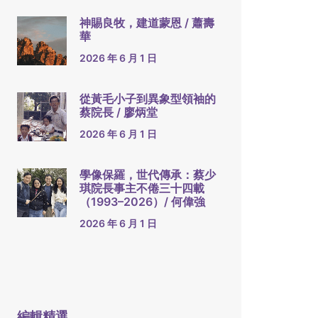
神賜良牧，建道蒙恩 / 蕭壽
華
2026 年 6 月 1 日
從黃毛小子到異象型領袖的
蔡院長 / 廖炳堂
2026 年 6 月 1 日
學像保羅，世代傳承：蔡少
琪院長事主不倦三十四載
（1993–2026）/ 何偉強
2026 年 6 月 1 日
編輯精選