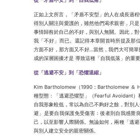
從「矛盾不安」到「自我低落」
正如上文所言，「矛盾不安型」的人在成長過程
得別人關注與愛護的，雖然他們渴求親密，只是
事情歸咎於自己的不好，與別人無關。因此，對
我「不好」而已。還記得本章開首時所提及那位
方面不好，那方面又不好…當然，我們大可簡單
成的深層困擾才是 導致這種「自我低落」的重
從「逃避不安」到「恐懼退縮」
Kim Bartholomew（1990：Bartholom
種型態：「逃避恐懼型」（Fearful Avoidant）
自我形象較低，常以為自己不夠好之餘，對別人
避」是要自我保護免受傷害：後者則自我感覺良
己，以至影響人際關係。無論如何，兩種「逃避
與別人建立安全的親密關係。