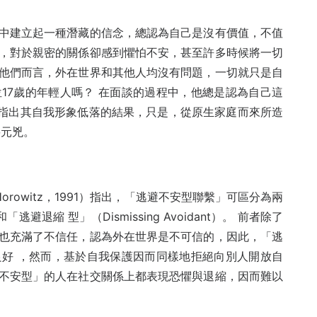
中建立起一種潛藏的信念，總認為自己是沒有價值，不值
，對於親密的關係卻感到懼怕不安，甚至許多時候將一切
他們而言，外在世界和其他人均沒有問題，一切就只是自
17歲的年輕人嗎？ 在面談的過程中，他總是認為自己這
指出其自我形象低落的結果，只是，從原生家庭而來所造
要元兇。
ew ＆ Horowitz，1991）指出，「逃避不安型聯繫」可區分為兩
和「逃避退縮 型」（Dismissing Avoidant）。 前者除了
也充滿了不信任，認為外在世界是不可信的，因此，「逃
好 ，然而，基於自我保護因而同樣地拒絕向別人開放自
不安型」的人在社交關係上都表現恐懼與退縮，因而難以