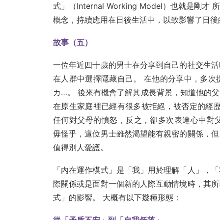
式」（Internal Working Model）
概念，持續應用在日後生活中，以致影響了日後
故事（五）
一位年近四十歲的男士在分享到自己的社交生活
在人群中選擇隱藏自己。 在他的分享中，多次
カ…。 後來有機會了解其成長背景，知道他的
在原生家庭裡已經有很多被拒絕，被否定的經歷
任何對父母的憤怒，反之，卻多次表達心中對
毋怪乎，這位男士雖然渴望能有親密的關係，但
值得別人愛護。
「內在運作模式」是「我」用於理解「人」，「
際關係或是面對一個新的人際互動情境時，其所
式」的影響。 大概有以下幾種形態：