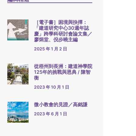
［電子書］困境與抉擇：
「建道研究中心30週年誌
慶」跨學科研討會論文集／
廖炳堂、倪步曉主編
2025 年 1 月 2 日
從梧州到長洲：建道神學院
125年的挑戰與恩典 / 陳智
衡
2023 年 10 月 1 日
微小教會的見證／高銘謙
2023 年 6 月 1 日