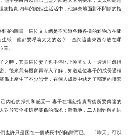
，他不明白何以自己已盡力回應太太的要求，太太卻總是
埋怨指責;四年的婚姻生活活中，他無奈地面對不間斷的指
相同的圖畫一這位文夫總是不知道各種各樣的雜物放在哪
衛生紙，他都要呼喚太太的名字，查詢這些東西存放在哪
的位置。
子之時，其實這位妻子也不停地呼喚著丈夫一透過埋怨指
密。後來我有機會再深入了解，知道這位妻子的成長過程
關係上產生了不少恐慌，在個人成長中缺乏了穩定的聯繫
己內心的掙扎和感受— 妻子在埋怨指責背後所要傳達的
人對於安全和穩定關係的渴求；漸漸地，二人間難解的結
們也許只是困在一個成長中的陷阱而已。 「昨天」可以