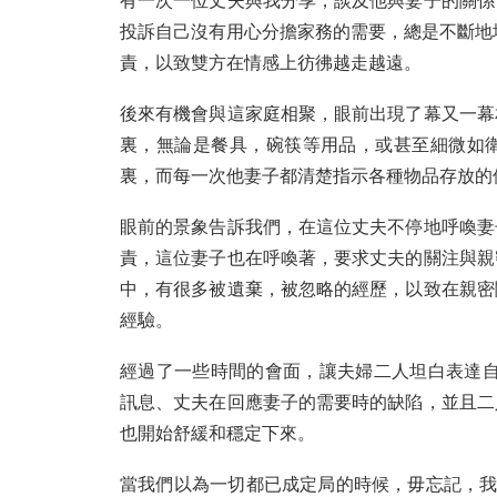
有一次一位丈夫與我分享，談及他與妻子的關係
投訴自己沒有用心分擔家務的需要，總是不斷地
責，以致雙方在情感上彷彿越走越遠。
後來有機會與這家庭相聚，眼前出現了幕又一幕
裏，無論是餐具，碗筷等用品，或甚至細微如
裏，而每一次他妻子都清楚指示各種物品存放
眼前的景象告訴我們，在這位丈夫不停地呼喚妻
責，這位妻子也在呼喚著，要求丈夫的關注與親
中，有很多被遺棄，被忽略的經歷，以致在親密
經驗。
經過了一些時間的會面，讓夫婦二人坦白表達自
訊息、丈夫在回應妻子的需要時的缺陷，並且二
也開始舒緩和穩定下來。
當我們以為一切都已成定局的時候，毋忘記，我