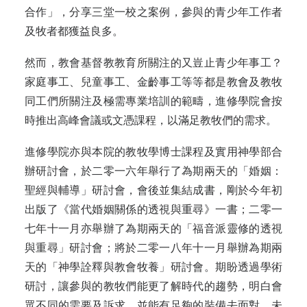
合作」，分享三堂一校之案例，參與的青少年工作者
及牧者都獲益良多。
然而，教會基督教教育所關注的又豈止青少年事工？
家庭事工、兒童事工、金齡事工等等都是教會及教牧
同工們所關注及極需專業培訓的範疇，進修學院會按
時推出高峰會議或文憑課程，以滿足教牧們的需求。
進修學院亦與本院的教牧學博士課程及實用神學部合
辦研討會，於二零一六年舉行了為期兩天的「婚姻：
聖經與輔導」研討會，會後並集結成書，剛於今年初
出版了《當代婚姻關係的透視與重尋》一書；二零一
七年十一月亦舉辦了為期兩天的「福音派靈修的透視
與重尋」研討會；將於二零一八年十一月舉辦為期兩
天的「神學詮釋與教會牧養」研討會。期盼透過學術
研討，讓參與的教牧們能更了解時代的趨勢，明白會
眾不同的需要及訴求，並能有足夠的裝備去面對。未