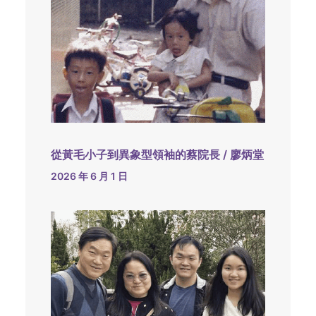
從黃毛小子到異象型領袖的蔡院長 / 廖炳堂
2026 年 6 月 1 日