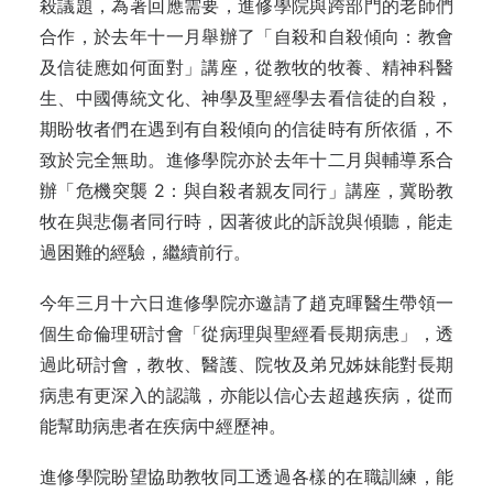
殺議題，為著回應需要，進修學院與跨部門的老師們
合作，於去年十一月舉辦了「自殺和自殺傾向：教會
及信徒應如何面對」講座，從教牧的牧養、精神科醫
生、中國傳統文化、神學及聖經學去看信徒的自殺，
期盼牧者們在遇到有自殺傾向的信徒時有所依循，不
致於完全無助。進修學院亦於去年十二月與輔導系合
辦「危機突襲 2：與自殺者親友同行」講座，冀盼教
牧在與悲傷者同行時，因著彼此的訴說與傾聽，能走
過困難的經驗，繼續前行。
今年三月十六日進修學院亦邀請了趙克暉醫生帶領一
個生命倫理研討會「從病理與聖經看長期病患」，透
過此研討會，教牧、醫護、院牧及弟兄姊妹能對長期
病患有更深入的認識，亦能以信心去超越疾病，從而
能幫助病患者在疾病中經歷神。
進修學院盼望協助教牧同工透過各樣的在職訓練，能