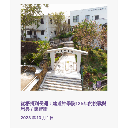
從梧州到長洲：建道神學院125年的挑戰與
恩典 / 陳智衡
2023 年 10 月 1 日