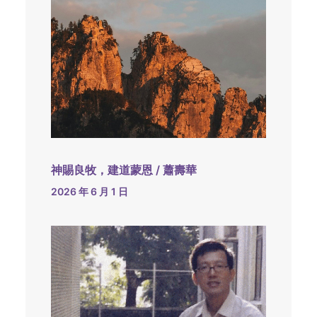
神賜良牧，建道蒙恩 / 蕭壽華
2026 年 6 月 1 日