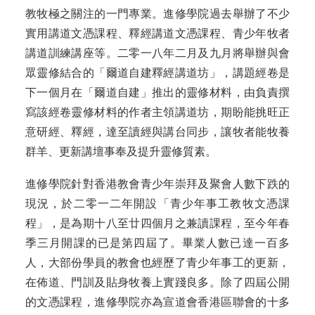
教牧極之關注的一門專業。進修學院過去舉辦了不少
實用講道文憑課程、釋經講道文憑課程、青少年牧者
講道訓練講座等。二零一八年二月及九月將舉辦與會
眾靈修結合的「爾道自建釋經講道坊」，講題經卷是
下一個月在「爾道自建」推出的靈修材料，由負責撰
寫該經卷靈修材料的作者主領講道坊，期盼能挑旺正
意研經、釋經，達至讀經與講台同步，讓牧者能牧養
群羊、更新講壇事奉及提升靈修質素。
進修學院針對香港教會青少年崇拜及聚會人數下跌的
現況，於二零一二年開設「青少年事工教牧文憑課
程」，是為期十八至廿四個月之兼讀課程，至今年春
季三月開課的已是第四屆了。畢業人數已達一百多
人，大部份學員的教會也經歷了青少年事工的更新，
在佈道、門訓及貼身牧養上實踐良多。除了四屆公開
的文憑課程，進修學院亦為宣道會香港區聯會的十多