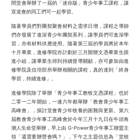
間堂會舉辦了一屆的「迷你版」青少年事工課程，讓
宣道會的同工們可一起學習。
隨著學員們對團契聚會材料之需求日增，課程之導師
們亦發展了進深青少年團契系列，讓學員們可進深學
習，亦有材料供應使用。隨著第三屆的學員將於本年
十月畢業，進修學院亦計劃於三月開辦文憑畢業生跟
進小組，讓畢業生得到持續督導關顧，亦可參加由進
修學院及信培部所舉辦相關的課程，真的達到「終身
學習，持續進修」。
進修學院除了舉辦「青少年事工教牧文憑課程」也於
二零一二年開始，一連六年都舉辦「教會青少年事工
高峰會」，探討堂會青少年牧養的困難與更新。第六
屆教會青少年事工高峰會於今年三月十九日在牛頭角
潮人生命堂舉辦，早上由 G-Power青少年事工聯盟主
領「還需要辦營會嗎？」，下午之主題信息為「堂校