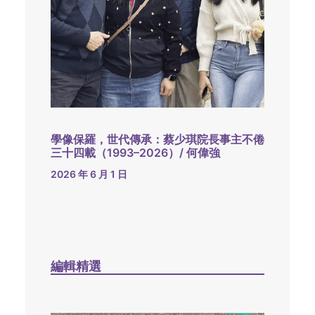
學像保羅，世代傳承：蔡少琪院長事主不倦
三十四載（1993–2026）/ 何偉強
2026 年 6 月 1 日
編輯精選