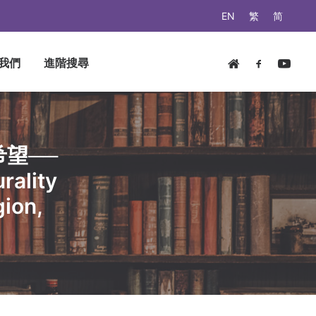
EN
繁
简
我們
進階搜尋
望──
ality
gion,