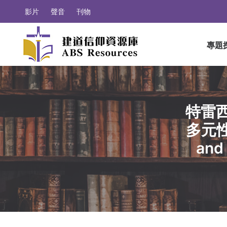
影片
聲音
刊物
專題
特雷
多元性與
and 