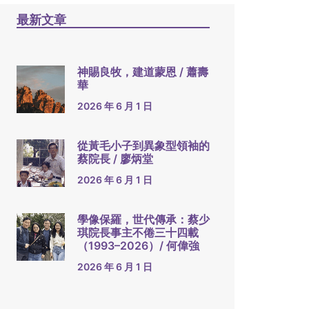
最新文章
神賜良牧，建道蒙恩 / 蕭壽
華
2026 年 6 月 1 日
從黃毛小子到異象型領袖的
蔡院長 / 廖炳堂
2026 年 6 月 1 日
學像保羅，世代傳承：蔡少
琪院長事主不倦三十四載
（1993–2026）/ 何偉強
2026 年 6 月 1 日