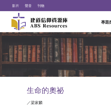
影片
聲音
刊物
專題
生命的奧祕
／梁家麟