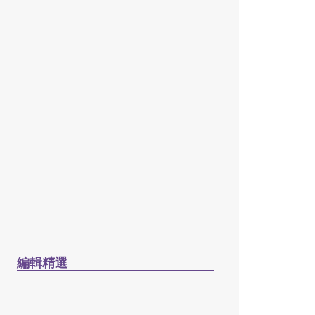
2026 年 6 月 1 日
從黃毛小子到異象型領袖的
蔡院長 / 廖炳堂
2026 年 6 月 1 日
學像保羅，世代傳承：蔡少
琪院長事主不倦三十四載
（1993–2026）/ 何偉強
2026 年 6 月 1 日
編輯精選
［電子書］困境與抉擇：
「建道研究中心30週年誌