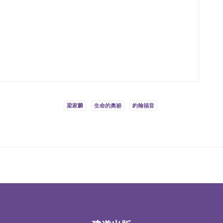
梁家麟
生命的奧祕
約翰福音