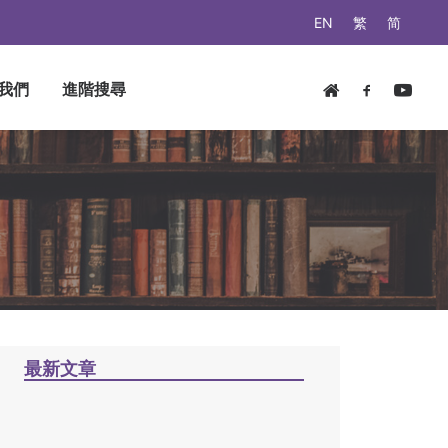
EN
繁
简
我們
進階搜尋
最新文章
神賜良牧，建道蒙恩 / 蕭壽
華