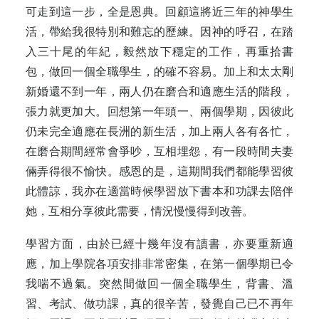
可走到這一步，全是恩典。回顧這將近三年的神學生
活，帶給我很特別和難忘的歷練。因神的呼召，在踏
入三十尾的年紀，毅然放下穩定的工作，再重拾書
包，做回一個全職學生，的確不容易。加上和太太剛
新婚還不到一年，兩人仍在磨合和適應生活的階段，
張力就更加大。回想第一年頭一、兩個學期，因彼此
仍未完全適應在長洲的新生活，加上兩人各有各忙，
在磨合期間經常會爭吵，互相埋怨，有一段時間夫妻
倆弄得很不愉快。感恩的是，這期間我們都能學習彼
此體諒，我亦在適當時候學習放下書本和功課去陪伴
她，互相分享彼此需要，情況慢慢得到改善。
學習方面，由於已經十幾年沒有讀書，亦要重新適
應，加上學院各項安排非常密集，在第一個學期已令
我喘不過氣。突然間做回一個全職學生，背書、溫
習、考試、做功課，真的很辛苦，發覺自己已不再年