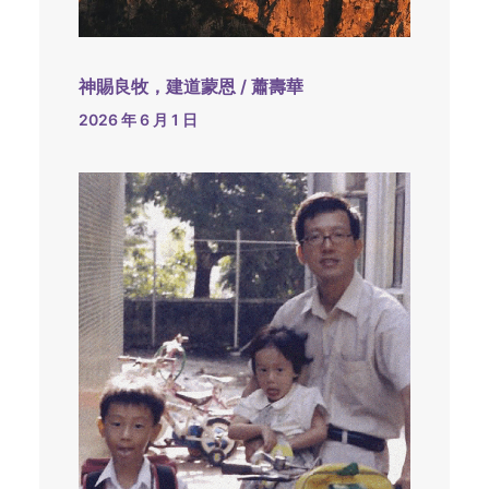
神賜良牧，建道蒙恩 / 蕭壽華
2026 年 6 月 1 日