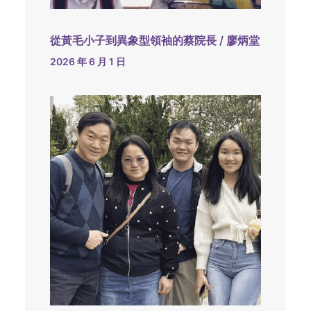
從黃毛小子到異象型領袖的蔡院長 / 廖炳堂
2026 年 6 月 1 日