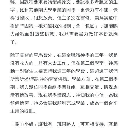
輕。因課程要求要讀聖經原文，要記很多希臘文的生
字，比起其他剛大學畢業的同學，更覺力有不逮，覺
得很挫敗，很想放棄。但主多次在靈修、崇拜講道中
提醒堅固我，祂知道我的限制，會「包底」，加能賜
力給我面對這些挑戰，我只需要盡力做好本份就夠
了。
除了實習的車馬費外，在這全職讀神學的三年，我是
沒有收入的，只有太太工作，但在第二個學季，神感
動一對醫生夫婦支持我這三年的學費，這超過了我們
所想所求/感謝神的豐富供應。學業方面，在第二個學
期，我與幾位同學自組學習群組，互相交流，情況逐
漸有所改善。現在我學懂感恩，神知我的小信，為我
預備所需，祂必會讓我順利完成學業，成為一個合乎
主用的器皿。
「關心小組」讓我有一班同路人，可互相支持、互相