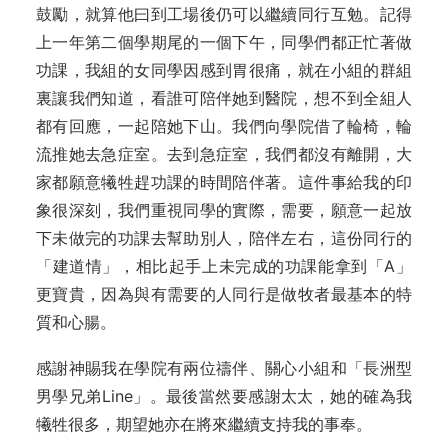
鼓勵，就算他曰到工場後仍可以繼續同行互勉。記得
上一年第二個學期尾的一個下午，同學們都正忙著做
功課，我組的女同學因感到胃很痛，就在小組的群組
裏讓我們知道，看誰可陪伴她到醫院，想不到全組人
都有回應，一起陪她下山。我們向學院借了輪椅，輪
流推她去急症室。去到急症室，我們都沒有離開，大
家都願意犧牲趕功課的時間陪伴著。這件事給我的印
象很深刻，我們重視同學的實際，需要，願意一起放
下未做完的功課去幫助別人，陪伴左右，這份同行的
「建道情」，相比起手上未完成的功課能拿到「A」
更寶貴，因為與有需要的人同行是做牧者最基本的特
質和心腸。
感謝神賜我在學院有兩位禱伴、關心小組和「長洲型
男學兄弟Line」。最後當然要感謝太太，她的確為我
犧牲很多，期望她亦在將來繼續支持我的事奉。