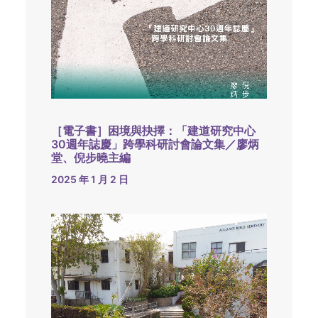
［電子書］困境與抉擇：「建道研究中心
30週年誌慶」跨學科研討會論文集／廖炳
堂、倪步曉主編
2025 年 1 月 2 日