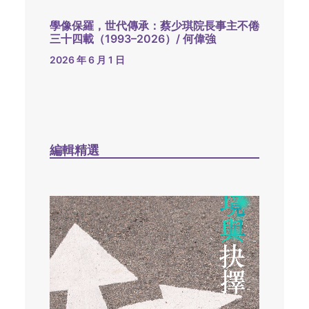
學像保羅，世代傳承：蔡少琪院長事主不倦
三十四載（1993–2026）/ 何偉強
2026 年 6 月 1 日
編輯精選