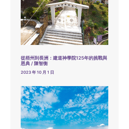
從梧州到長洲：建道神學院125年的挑戰與
恩典 / 陳智衡
2023 年 10 月 1 日