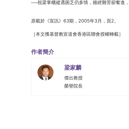
──祝梁掌櫃縱遇困乏仍多情，雖經難苦卻奮進
原載於《宣訊》63期，2005年3月，頁2。
［本文獲基督教宣道會香港區聯會授權轉載］
作者簡介
梁家麟
傑出教授
榮譽院長