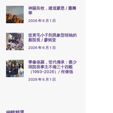
神賜良牧，建道蒙恩 / 蕭壽
華
2026 年 6 月 1 日
從黃毛小子到異象型領袖的
蔡院長 / 廖炳堂
2026 年 6 月 1 日
學像保羅，世代傳承：蔡少
琪院長事主不倦三十四載
（1993–2026）/ 何偉強
2026 年 6 月 1 日
編輯精選