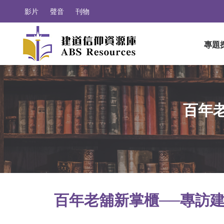
影片
聲音
刊物
專題
百年
百年老舖新掌櫃──專訪