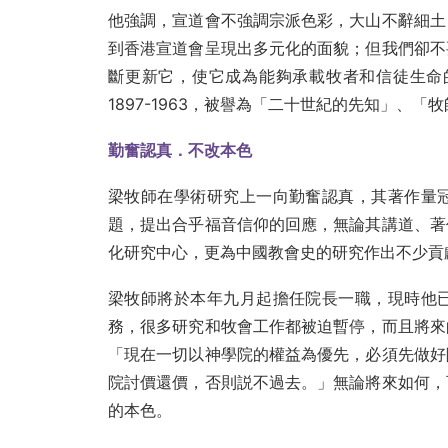
他強調，宣道會不強調宗派色彩，大山不辭細土
到香港宣道會呈現出多元化的面貌；但我們卻不
斷更新它，使它成為能夠承載牧者和信徒生命的載
1897-1963，被譽為「二十世紀的先知」、
勤奮認真．不改本色
梁牧師在學術研究上一向勤奮認真，其著作量
題，提出合乎福音信仰的回應，無論其講道、著
化研究中心，更為中國教會史的研究作出不少貢
梁牧師將於本年九月起擔任院長一職，現時他
務，很多研究和牧會工作都被迫暫停，而且將來
「現在一切以神學院的權益為優先，必須先做好
院討價還價，否則説不過去。」無論將來如何，
的本色。