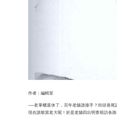
作者：編輯室
──老掌櫃退休了，百年老舖誰接手？街頭巷尾
現在誰敢當老大呢！於是老舖四出明查暗訪各路