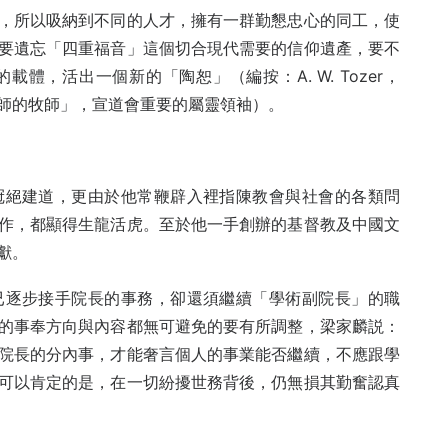
，所以吸納到不同的人才，擁有一群勤懇忠心的同工，使
要遺忘「四重福音」這個切合現代需要的信仰遺產，要不
體，活出一個新的「陶恕」（編按：A. W. Tozer，
「牧師的牧師」，宣道會重要的屬靈領袖）。
冠絕建道，更由於他常鞭辟入裡指陳教會與社會的各類問
作，都顯得生龍活虎。至於他一手創辦的基督教及中國文
獻。
已逐步接手院長的事務，卻還須繼續「學術副院長」的職
的事奉方向與內容都無可避免的要有所調整，梁家麟説：
院長的分內事，才能奢言個人的事業能否繼續，不應跟學
可以肯定的是，在一切紛擾世務背後，仍無損其勤奮認真