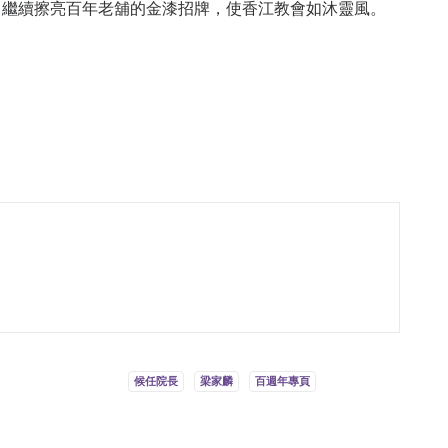
，繼續擦亮百年老舖的金漆招牌，使香江教會如沐靈風。
候任院長
梁家麟
百週年專頁