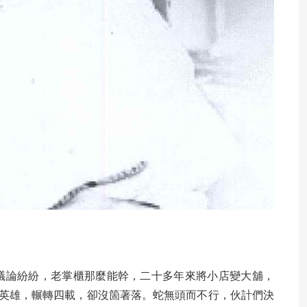
議論紛紛，老掌櫃那麼能幹，二十多年來將小店變大舖，
英雄，輾轉四載，卻沒箇著落。蛇無頭而不行，伙計們決