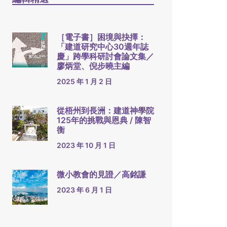
［電子書］困境與抉擇：
「建道研究中心30週年誌
慶」跨學科研討會論文集／
廖炳堂、倪步曉主編
2025 年 1 月 2 日
從梧州到長洲：建道神學院
125年的挑戰與恩典 / 陳智
衡
2023 年 10 月 1 日
微小教會的見證／高銘謙
2023 年 6 月 1 日