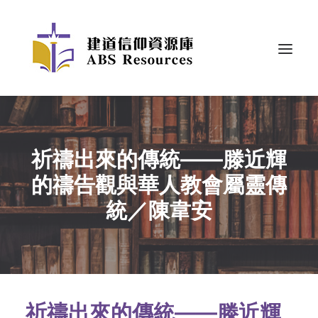
祈禱出來的傳統——滕近輝
的禱告觀與華人教會屬靈傳
統／陳韋安
祈禱出來的傳統——滕近輝