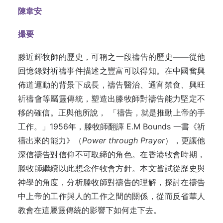
陳韋安
撮要
滕近輝牧師的歷史，可稱之一段禱告的歷史——從他
回憶錄對祈禱事件描述之豐富可以得知。在中國奮興
佈道運動的背景下成長，禱告醫治、通宵禁食、興旺
祈禱會等屬靈傳統，塑造出滕牧師對禱告能力堅定不
移的確信。正與他所說， 「禱告，就是推動上帝的手
工作。」1956年，滕牧師翻譯 E.M Bounds 一書《祈
禱出來的能力》（
Power through Prayer
），更讓他
深信禱告對信仰不可取締的角色。在香港牧會時期，
滕牧師繼續以此想念作牧會方針。本文嘗試從歷史與
神學的角度，分析滕牧師對禱告的理解，探討在禱告
中上帝的工作與人的工作之間的關係，從而反省華人
教會在這屬靈傳統的影響下如何走下去。