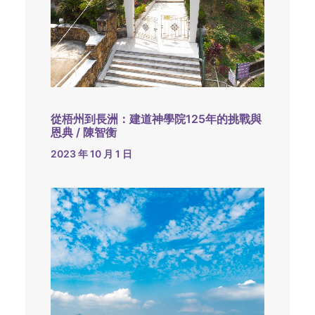
從梧州到長洲：建道神學院125年的挑戰與
恩典 / 陳智衡
2023 年 10 月 1 日