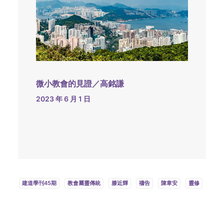
微小教會的見證／高銘謙
2023 年 6 月 1 日
建道學刊45期
教會屬靈傳統
滕近輝
禱告
陳韋安
靈修