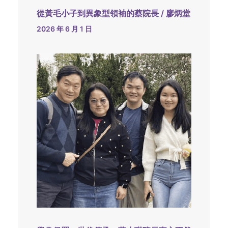
從黃毛小子到異象型領袖的蔡院長 / 廖炳堂
2026 年 6 月 1 日