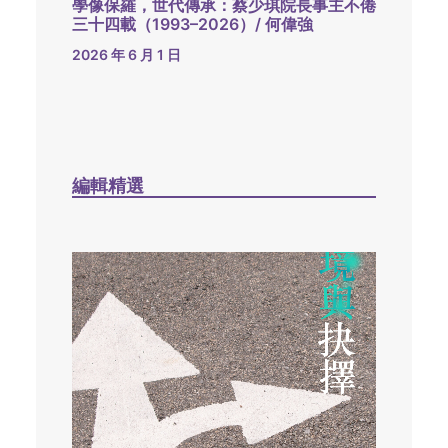
學像保羅，世代傳承：蔡少琪院長事主不倦
三十四載（1993–2026）/ 何偉強
2026 年 6 月 1 日
編輯精選