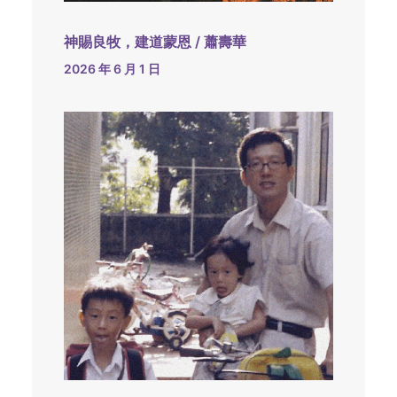
神賜良牧，建道蒙恩 / 蕭壽華
2026 年 6 月 1 日