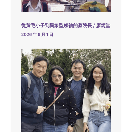
從黃毛小子到異象型領袖的蔡院長 / 廖炳堂
2026 年 6 月 1 日