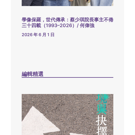
學像保羅，世代傳承：蔡少琪院長事主不倦
三十四載（1993–2026）/ 何偉強
2026 年 6 月 1 日
編輯精選