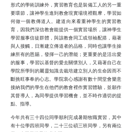
形式的學術訓練外，實習教育也是裝備工人的另一重
要環節，讓神學生進到教會現實場境裡觀摩，學習如
何做一個教傳道人。建道向來看重神學生的實習教
育，因我們深信教會能提供一個實習場所，讓神學生
學習服事信徒群體，與該教會同工或領袖配搭，藉著
與人接觸，日漸建立傳道者的品格，同時也讓學生操
練所有的恩賜，發揮一己的潛能；更重要的是活出愛
的服事，學習以基督的愛去關懷別人，又藉著自己在
學院所學到的屬靈知識去栽培建立別人的生命因而不
斷挑旺事奉的心志。學院衷心感謝有數十間堂會樂意
接納我們的學生在他們的教會裡作實習體驗，並願作
其督導人，為同學提供學習機會，並不時作適切的提
點、指導。
今年共有三十四位同學順利完成暑期牧職實習，其中
有十位學四班同學，二十三位碩三班同學，另有兩位