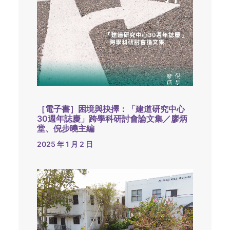
［電子書］困境與抉擇：「建道研究中心
30週年誌慶」跨學科研討會論文集／廖炳
堂、倪步曉主編
2025 年 1 月 2 日