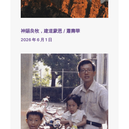
神賜良牧，建道蒙恩 / 蕭壽華
2026 年 6 月 1 日