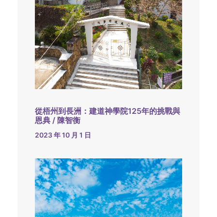
從梧州到長洲：建道神學院125年的挑戰與
恩典 / 陳智衡
2023 年 10 月 1 日