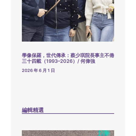
學像保羅，世代傳承：蔡少琪院長事主不倦
三十四載（1993–2026）/ 何偉強
2026 年 6 月 1 日
編輯精選