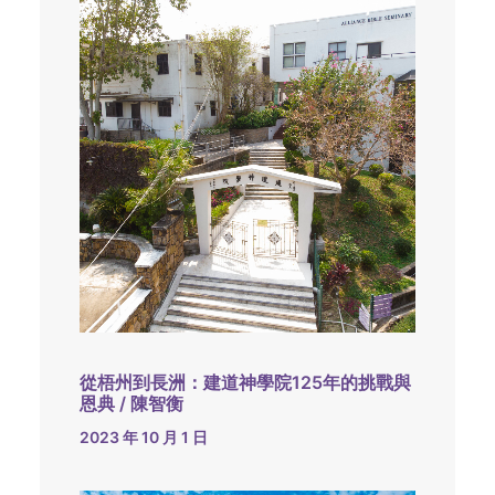
從梧州到長洲：建道神學院125年的挑戰與
恩典 / 陳智衡
2023 年 10 月 1 日