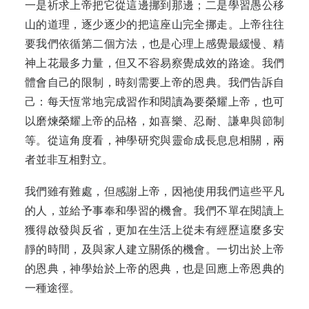
一是祈求上帝把它從這邊挪到那邊；二是學習愚公移
山的道理，逐少逐少的把這座山完全挪走。上帝往往
要我們依循第二個方法，也是心理上感覺最緩慢、精
神上花最多力量，但又不容易察覺成效的路途。我們
體會自己的限制，時刻需要上帝的恩典。我們告訴自
己：每天恆常地完成習作和閱讀為要榮耀上帝，也可
以磨煉榮耀上帝的品格，如喜樂、忍耐、謙卑與節制
等。從這角度看，神學研究與靈命成長息息相關，兩
者並非互相對立。
我們雖有難處，但感謝上帝，因祂使用我們這些平凡
的人，並給予事奉和學習的機會。我們不單在閱讀上
獲得啟發與反省，更加在生活上從未有經歷這麼多安
靜的時間，及與家人建立關係的機會。一切出於上帝
的恩典，神學始於上帝的恩典，也是回應上帝恩典的
一種途徑。