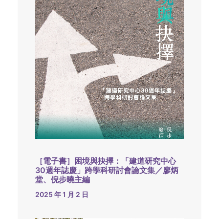
［電子書］困境與抉擇：「建道研究中心
30週年誌慶」跨學科研討會論文集／廖炳
堂、倪步曉主編
2025 年 1 月 2 日