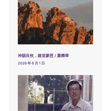
神賜良牧，建道蒙恩 / 蕭壽華
2026 年 6 月 1 日