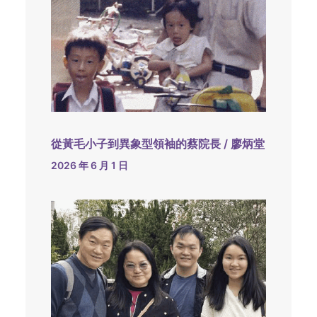
從黃毛小子到異象型領袖的蔡院長 / 廖炳堂
2026 年 6 月 1 日