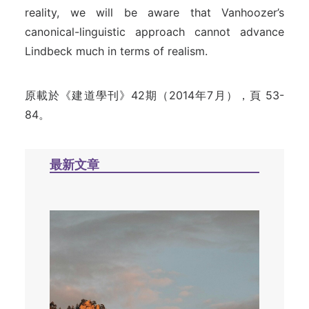
reality, we will be aware that Vanhoozer’s
canonical-linguistic approach cannot advance
Lindbeck much in terms of realism.
原載於《建道學刊》42期（2014年7月），頁 53-
84。
最新文章