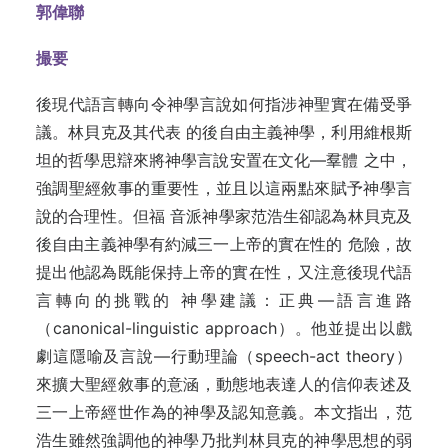
郭偉聯
撮要
後現代語言轉向令神學言說如何指涉神聖實在備受爭
議。林貝克及其代表 的後自由主義神學，利用維根斯
坦的哲學思辯來將神學言說安置在文化—羣體 之中，
強調聖經敘事的重要性，並且以這兩點來賦予神學言
說的合理性。但福 音派神學家范浩生卻認為林貝克及
後自由主義神學有約減三一上帝的實在性的 危險，故
提出他認為既能保持上帝的實在性，又注意後現代語
言轉向的挑戰的 神學建議：正典—語言進路
（canonical-linguistic approach）。他並提出以戲
劇這隱喻及言說—行動理論（speech-act theory）
來擴大聖經敘事的意涵，動態地表達人的信仰表述及
三一上帝經世作為的神學及認知意義。本文指出，范
浩生雖然強調他的神學乃批判林貝克的神學思想的弱