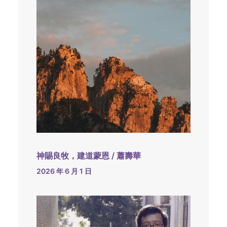
神賜良牧，建道蒙恩 / 蕭壽華
2026 年 6 月 1 日