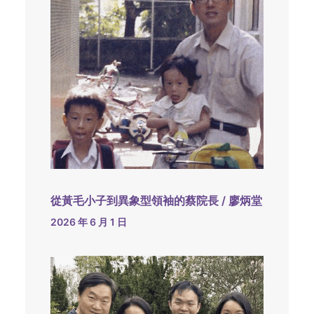
從黃毛小子到異象型領袖的蔡院長 / 廖炳堂
2026 年 6 月 1 日