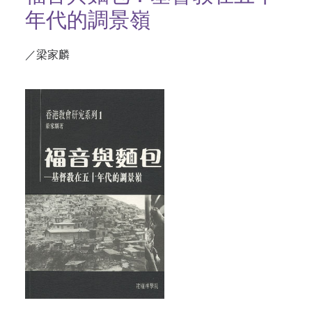
年代的調景嶺
／梁家麟