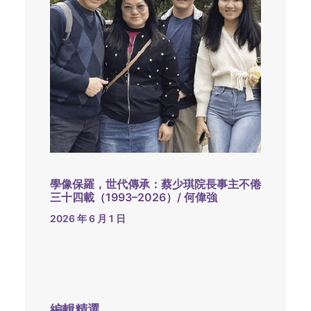
學像保羅，世代傳承：蔡少琪院長事主不倦
三十四載（1993–2026）/ 何偉強
2026 年 6 月 1 日
編輯精選