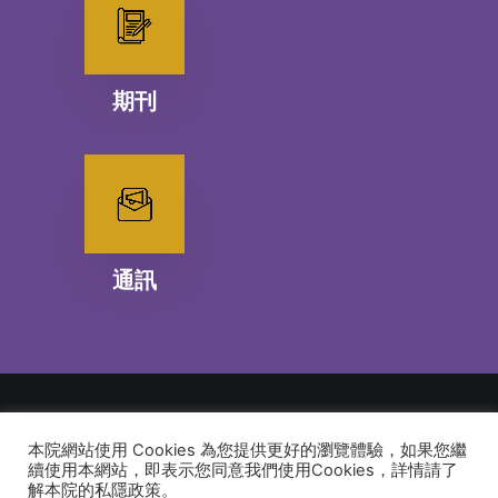
期刊
通訊
本院網站使用 Cookies 為您提供更好的瀏覽體驗，如果您繼
© 2026 建道神學院Alliance Bible Seminary. All rights reserved
續使用本網站，即表示您同意我們使用Cookies，詳情請了
解本院的私隱政策。