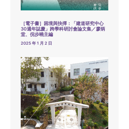
［電子書］困境與抉擇：「建道研究中心
30週年誌慶」跨學科研討會論文集／廖炳
堂、倪步曉主編
2025 年 1 月 2 日