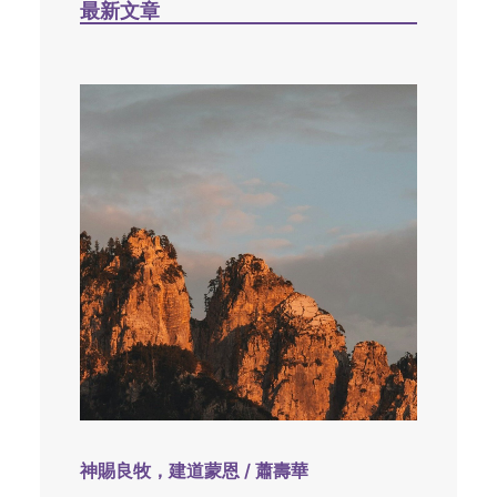
最新文章
神賜良牧，建道蒙恩 / 蕭壽華