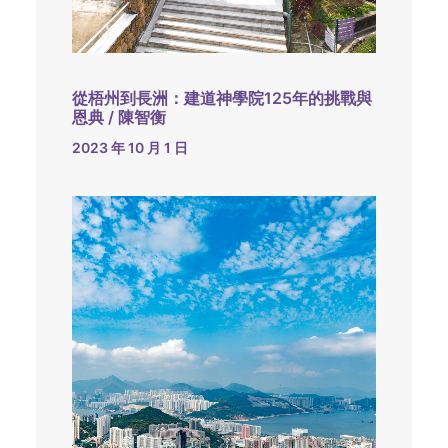
從梧州到長洲：建道神學院125年的挑戰與
恩典 / 陳智衡
2023 年 10 月 1 日