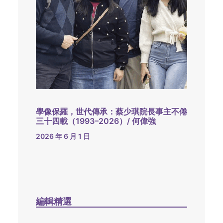
學像保羅，世代傳承：蔡少琪院長事主不倦
三十四載（1993–2026）/ 何偉強
2026 年 6 月 1 日
編輯精選