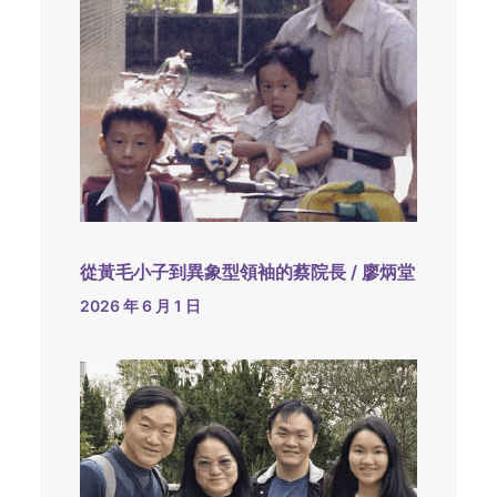
從黃毛小子到異象型領袖的蔡院長 / 廖炳堂
2026 年 6 月 1 日