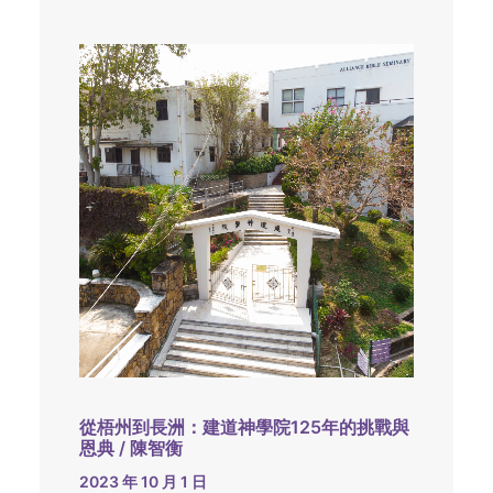
從梧州到長洲：建道神學院125年的挑戰與
恩典 / 陳智衡
2023 年 10 月 1 日