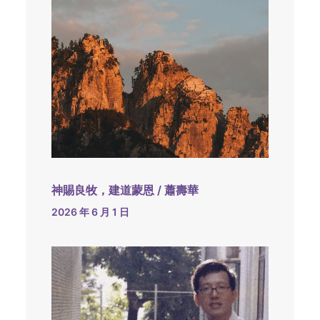
神賜良牧，建道蒙恩 / 蕭壽華
2026 年 6 月 1 日