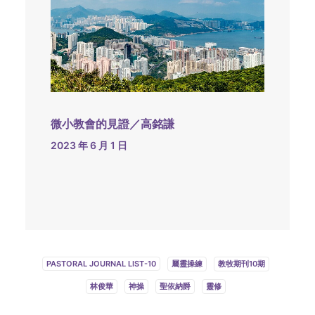
微小教會的見證／高銘謙
2023 年 6 月 1 日
PASTORAL JOURNAL LIST-10
屬靈操練
教牧期刊10期
林俊華
神操
聖依納爵
靈修