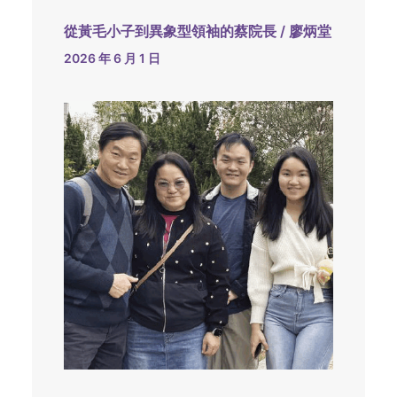
從黃毛小子到異象型領袖的蔡院長 / 廖炳堂
2026 年 6 月 1 日