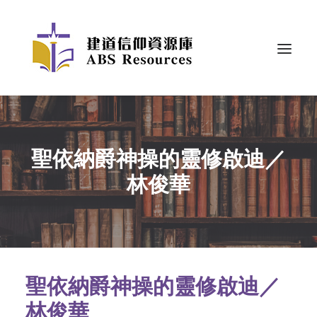
聖依納爵神操的靈修啟迪／
林俊華
聖依納爵神操的靈修啟迪／
林俊華