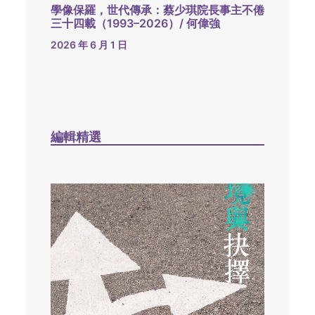
學像保羅，世代傳承：蔡少琪院長事主不倦
三十四載（1993–2026）/ 何偉強
2026 年 6 月 1 日
編輯精選