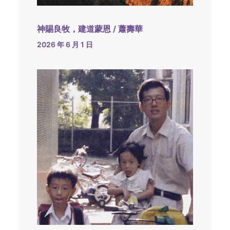
神賜良牧，建道蒙恩 / 蕭壽華
2026 年 6 月 1 日