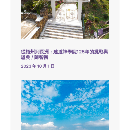
從梧州到長洲：建道神學院125年的挑戰與
恩典 / 陳智衡
2023 年 10 月 1 日