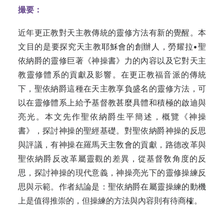
撮要：
近年更正教對天主教傳統的靈修方法有新的覺醒。本
文目的是要探究天主教耶穌會的創辦人，勞耀拉•聖
依納爵的靈修巨著《神操書》力的內容以及它對天主
教靈修體系的貢獻及影響。在更正教福音派的傳統
下，聖依納爵這種在天主教享負盛名的靈修方法，可
以在靈修體系上給予基督教甚麼具體和積極的啟迪與
亮光。本文先作聖依納爵生平簡述，概覽《神操
書》，探討神操的聖經基
礎。
對聖依納爵神操的反思
與評議，有神操在羅馬天主敎會的貢獻，路德改革與
聖依納爵反改革屬靈觀的差
異，從
基督敎角度的反
思，
探討神操的現代意
義，
神操亮光下的靈修操練反
思與示
範。作
者結論是：聖依納爵在屬靈操練的動機
上是值得推崇的，但操練的方法與內容則有待商榷
。