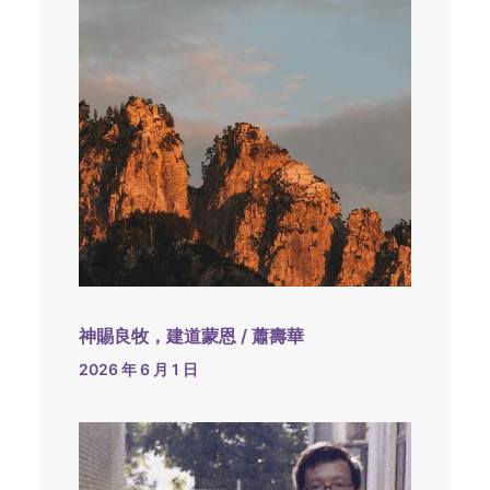
神賜良牧，建道蒙恩 / 蕭壽華
2026 年 6 月 1 日