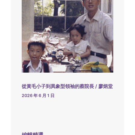
從黃毛小子到異象型領袖的蔡院長 / 廖炳堂
2026 年 6 月 1 日
編輯精選