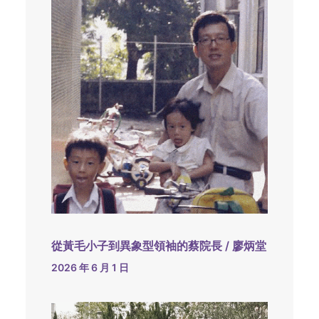
從黃毛小子到異象型領袖的蔡院長 / 廖炳堂
2026 年 6 月 1 日