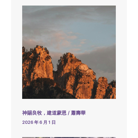
神賜良牧，建道蒙恩 / 蕭壽華
2026 年 6 月 1 日