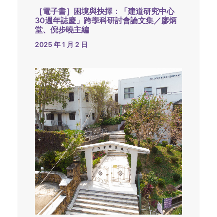
［電子書］困境與抉擇：「建道研究中心
30週年誌慶」跨學科研討會論文集／廖炳
堂、倪步曉主編
2025 年 1 月 2 日