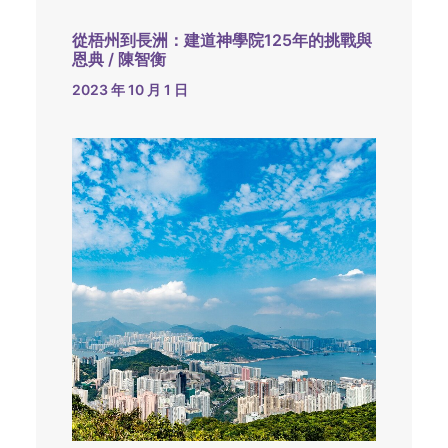
從梧州到長洲：建道神學院125年的挑戰與
恩典 / 陳智衡
2023 年 10 月 1 日