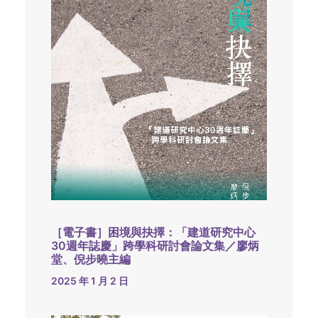
［電子書］困境與抉擇：「建道研究中心
30週年誌慶」跨學科研討會論文集／廖炳
堂、倪步曉主編
2025 年 1 月 2 日