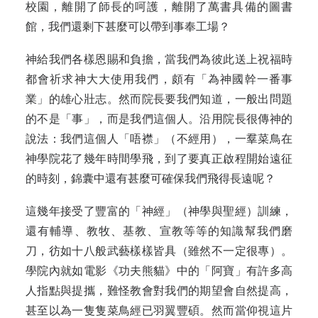
校園，離開了師長的呵護，離開了萬書具備的圖書
館，我們還剩下甚麼可以帶到事奉工場？
神給我們各樣恩賜和負擔，當我們為彼此送上祝福時
都會祈求神大大使用我們，頗有「為神國幹一番事
業」的雄心壯志。然而院長要我們知道，一般出問題
的不是「事」，而是我們這個人。沿用院長很傳神的
說法：我們這個人「唔襟」（不經用），一羣菜鳥在
神學院花了幾年時間學飛，到了要真正啟程開始遠征
的時刻，錦囊中還有甚麼可確保我們飛得長遠呢？
這幾年接受了豐富的「神經」（神學與聖經）訓練，
還有輔導、教牧、基教、宣教等等的知識幫我們磨
刀，彷如十八般武藝樣樣皆具（雖然不一定很專）。
學院內就如電影《功夫熊貓》中的「阿寶」有許多高
人指點與提攜，難怪教會對我們的期望會自然提高，
甚至以為一隻隻菜鳥經已羽翼豐碩。然而當仰視這片