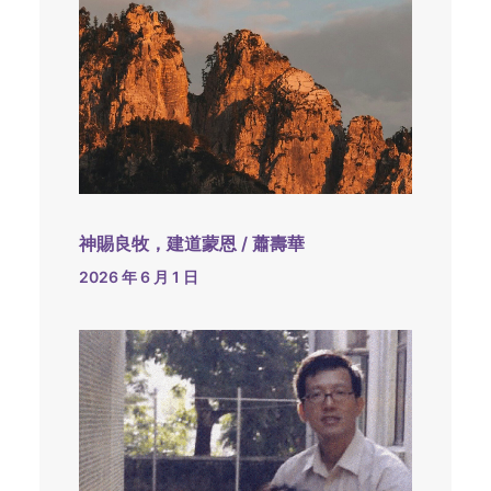
神賜良牧，建道蒙恩 / 蕭壽華
2026 年 6 月 1 日