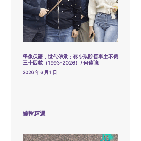
學像保羅，世代傳承：蔡少琪院長事主不倦
三十四載（1993–2026）/ 何偉強
2026 年 6 月 1 日
編輯精選