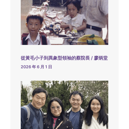
從黃毛小子到異象型領袖的蔡院長 / 廖炳堂
2026 年 6 月 1 日