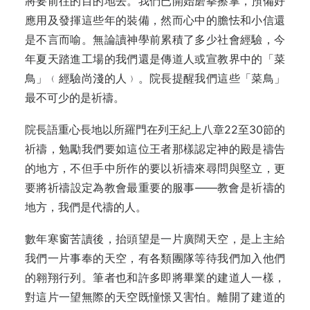
將要前往的目的地去。我們已開始磨拳擦掌，預備好
應用及發揮這些年的裝備，然而心中的膽怯和小信還
是不言而喻。無論讀神學前累積了多少社會經驗，今
年夏天踏進工場的我們還是傳道人或宣教界中的「菜
鳥」﹙經驗尚淺的人﹚。院長提醒我們這些「菜鳥」
最不可少的是祈禱。
院長語重心長地以所羅門在列王紀上八章22至30節的
祈禱，勉勵我們要如這位王者那樣認定神的殿是禱告
的地方，不但手中所作的要以祈禱來尋問與堅立，更
要將祈禱設定為教會最重要的服事——教會是祈禱的
地方，我們是代禱的人。
數年寒窗苦讀後，抬頭望是一片廣闊天空，是上主給
我們一片事奉的天空，有各類團隊等待我們加入他們
的翱翔行列。筆者也和許多即將畢業的建道人一樣，
對這片一望無際的天空既憧憬又害怕。離開了建道的