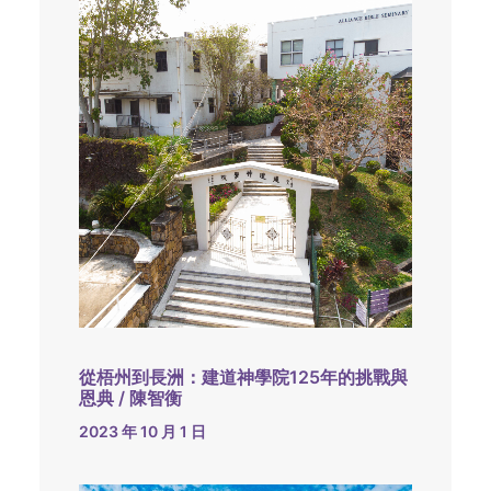
從梧州到長洲：建道神學院125年的挑戰與
恩典 / 陳智衡
2023 年 10 月 1 日