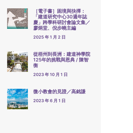
［電子書］困境與抉擇：
「建道研究中心30週年誌
慶」跨學科研討會論文集／
廖炳堂、倪步曉主編
2025 年 1 月 2 日
從梧州到長洲：建道神學院
125年的挑戰與恩典 / 陳智
衡
2023 年 10 月 1 日
微小教會的見證／高銘謙
2023 年 6 月 1 日