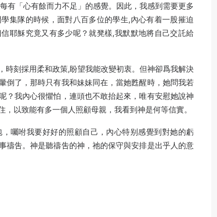
每每有「心有餘而力不足」的感覺。因此，我感到需要更多
學集隊的時候，面對八百多位的學生,內心有着一股摧迫
信耶穌究竟又有多少呢？就凳樣,我默默地將自己交託給
，時刻採用柔和政策,盼望我能改變初衷。但神卻爲我解決
暈倒了，那時只有我和妹妹同在，當她甦醒時，她問我若
呢？我內心很懼怕，連頭也不敢抬起來，唯有安慰她說神
住，以致能有多一個人照顧母親，我看到神是何等信實。
包，囑咐我要好好的照顧自己，內心特别感覺到對她的虧
事禱吿。神是聽禱吿的神，祂的保守與安排是出乎人的意