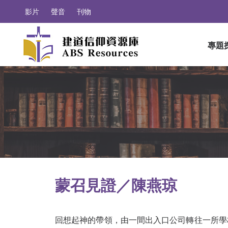
影片
聲音
刊物
專題
蒙召見證／陳燕琼
回想起神的帶領，由一間出入口公司轉往一所學