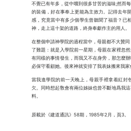
不覺已有年多，從中嚐到很多甘苦的滋味;然而
的裝備，好在事奉上更能為主效力。記得去年開
感，究竟當中有多少個學生曾聽聞了福音？已相
神，走上這十架的道路，終身奉獻作主的用人。
在整個申請神學院的過程當中，母親都不大贊同
了難題：就是入學院前一星期，母親在家裡忽然
有同樣的事情發生，而我又不在身旁，那怎麼辦
必保守看顧她。後來神就安排了我表妹搬來我家
當我進學院的前一天晚上，母親手裡拿着紅封
欠。同時想起敎會有兩位姊妹也曾不斷地爲我這
料。
原載於《建道通訊》58期，1985年2月，頁3。