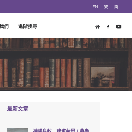
EN
繁
简
我們
進階搜尋
最新文章
神賜良牧，建道蒙恩 / 蕭壽