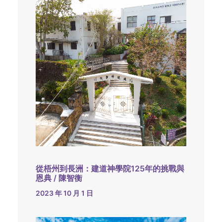
從梧州到長洲：建道神學院125年的挑戰與
恩典 / 陳智衡
2023 年 10 月 1 日