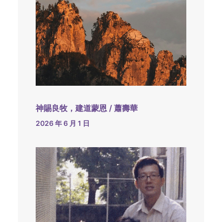
神賜良牧，建道蒙恩 / 蕭壽華
2026 年 6 月 1 日