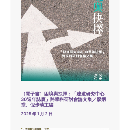
［電子書］困境與抉擇：「建道研究中心
30週年誌慶」跨學科研討會論文集／廖炳
堂、倪步曉主編
2025 年 1 月 2 日