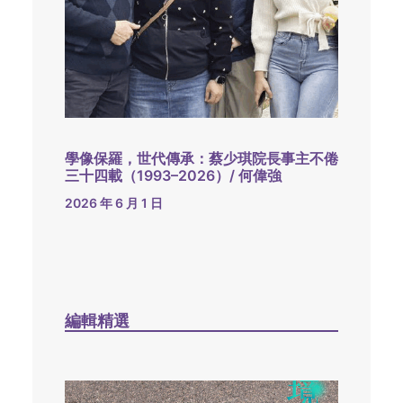
學像保羅，世代傳承：蔡少琪院長事主不倦
三十四載（1993–2026）/ 何偉強
2026 年 6 月 1 日
編輯精選