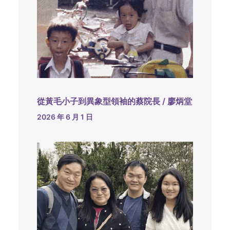
從黃毛小子到異象型領袖的蔡院長 / 廖炳堂
2026 年 6 月 1 日