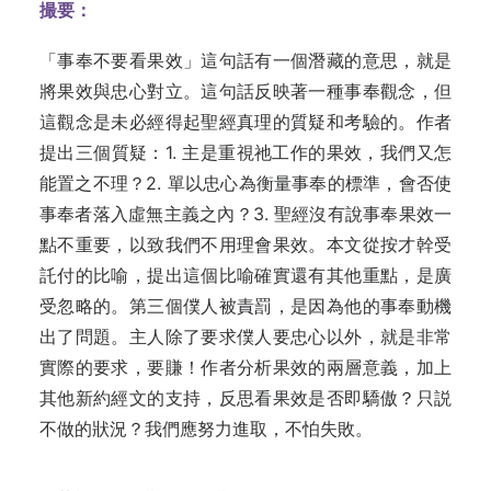
撮要：
「事奉不要看果效
」
這句話有一個潛藏的意思，就是
將果效與忠心對立。這句話反映著一種事奉觀念，但
這觀念是未必經得起聖經真理的質疑和考驗的。作者
提出三個質
疑：1.
主是重視祂工作的果效，我們又怎
能置之不理
？2.
單以忠心為衡量事奉的標準，會否使
事奉者落入虛無主義之內
？3.
聖經沒有說事奉果效一
點不重要，以致我們不用理會果
效。本文從
按才幹受
託付的比喻，提出這個比喻確實還有其他重點，是廣
受忽略的
。
第三個僕人被責罰，是因為他的事奉動機
出了問題
。
主人除了要求僕人要忠心以外，就是非常
實際的要求，要賺！作者
分析
果效的兩層意
義，加上
其他新約經文的支持，反思看果效是否即驕傲？只説
不
做的狀況？我們應
努力進取，不怕失
敗。