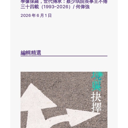
學像保羅，世代傳承：蔡少琪院長事主不倦
三十四載（1993–2026）/ 何偉強
2026 年 6 月 1 日
編輯精選