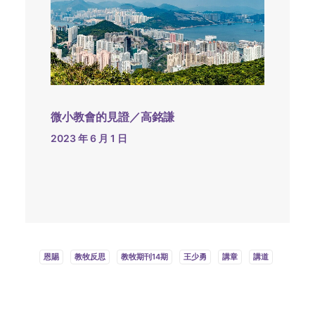
微小教會的見證／高銘謙
2023 年 6 月 1 日
恩賜
教牧反思
教牧期刊14期
王少勇
講章
講道