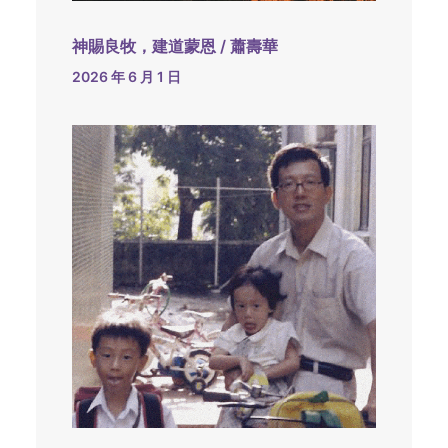
神賜良牧，建道蒙恩 / 蕭壽華
2026 年 6 月 1 日