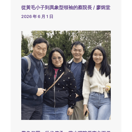
從黃毛小子到異象型領袖的蔡院長 / 廖炳堂
2026 年 6 月 1 日