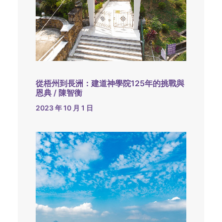
從梧州到長洲：建道神學院125年的挑戰與
恩典 / 陳智衡
2023 年 10 月 1 日